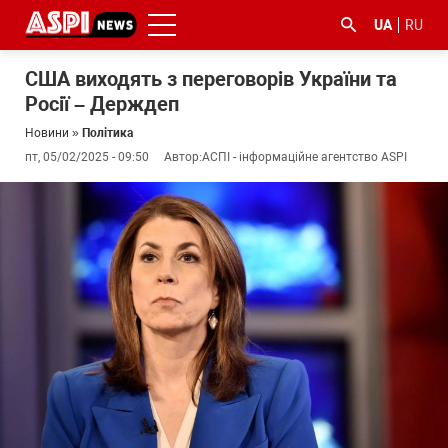
UA
RU
США виходять з переговорів України та
Росії – Держдеп
Новини
»
Політика
пт, 05/02/2025 - 09:50
Автор:
АСПІ - інформаційне агентство ASPI
#ООС
#боротьба
#ДФС
#Київ
#коронавірус
з
корупцією