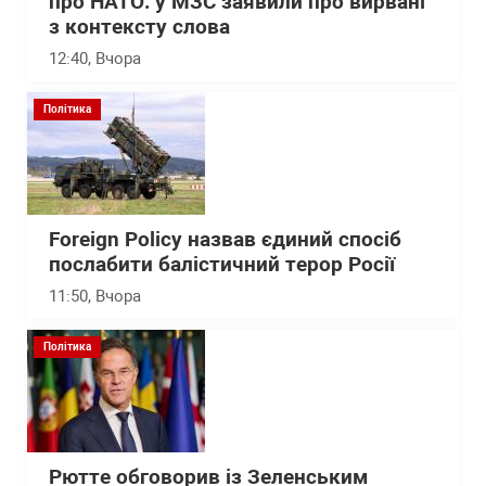
про НАТО: у МЗС заявили про вирвані
з контексту слова
12:40
, Вчора
Політика
Foreign Policy назвав єдиний спосіб
послабити балістичний терор Росії
11:50
, Вчора
Політика
Рютте обговорив із Зеленським