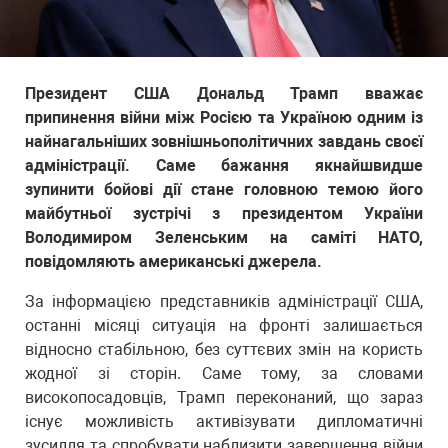
Президент США Дональд Трамп вважає
припинення війни між Росією та Україною одним із
найнагальніших зовнішньополітичних завдань своєї
адміністрації. Саме бажання якнайшвидше
зупинити бойові дії стане головною темою його
майбутньої зустрічі з президентом України
Володимиром Зеленським на саміті НАТО,
повідомляють американські джерела.
За інформацією представників адміністрації США,
останні місяці ситуація на фронті залишається
відносно стабільною, без суттєвих змін на користь
жодної зі сторін. Саме тому, за словами
високопосадовців, Трамп переконаний, що зараз
існує можливість активізувати дипломатичні
зусилля та спробувати наблизити завершення війни