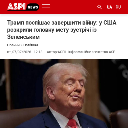
UA
RU
Трамп поспішає завершити війну: у США
розкрили головну мету зустрічі із
Зеленським
Новини
»
Політика
вт, 07/07/2026 - 12:18
Автор:
АСПІ - інформаційне агентство ASPI
#ООС
#боротьба
#ДФС
#Київ
#коронавірус
з
корупцією