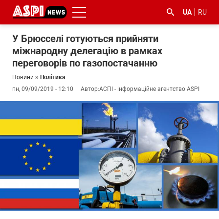
UA
RU
У Брюсселі готуються прийняти
міжнародну делегацію в рамках
переговорів по газопостачанню
Новини
»
Політика
пн, 09/09/2019 - 12:10
Автор:
АСПІ - інформаційне агентство ASPI
#ООС
#боротьба
#ДФС
#Київ
#коронавірус
з
корупцією