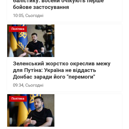
балістику: восени очікують перше
бойове застосування
10:05
, Сьогодні
Політика
Зеленський жорстко окреслив межу
для Путіна: Україна не віддасть
Донбас заради його "перемоги"
09:34
, Сьогодні
Політика