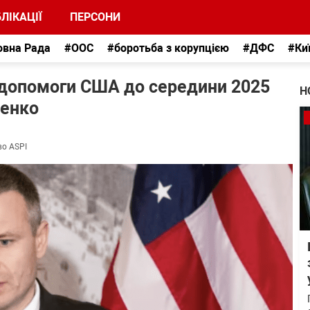
ЛІКАЦІЇ
ПЕРСОНИ
овна Рада
#ООС
#боротьба з корупцією
#ДФС
#Ки
 допомоги США до середини 2025
Н
ченко
во ASPI