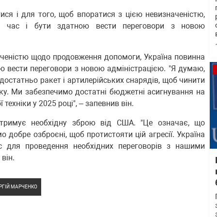
ся і для того, щоб впоратися з цією невизначеністю,
ти час і бути здатною вести переговори з новою
аченістю щодо продовження допомоги, Україна повинна
ю вести переговори з новою адміністрацією. "Я думаю,
 достатньо ракет і артилерійських снарядів, щоб чинити
ку. Ми забезпечимо достатні бюджетні асигнування на
 техніки у 2025 році", – запевнив він.
тримує необхідну зброю від США. "Це означає, що
о добре озброєні, щоб протистояти цій агресії. Україна
 для проведення необхідних переговорів з нашими
він.
РГІЙ МАРЧЕНКО