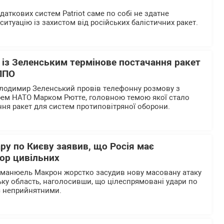
даткових систем Patriot саме по собі не здатне
итуацію із захистом від російських балістичних ракет.
 із Зеленським термінове постачання ракет
 ППО
олодимир Зеленський провів телефонну розмову з
рем НАТО Марком Рютте, головною темою якої стало
ня ракет для систем протиповітряної оборони.
ру по Києву заявив, що Росія має
рор цивільних
мманюель Макрон жорстко засудив нову масовану атаку
ську область, наголосивши, що цілеспрямовані удари по
є неприйнятними.