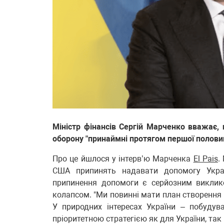
Міністр фінансів Сергій Марченко вважає,
оборону "принаймні протягом першої половин
Про це йшлося у інтерв’ю Марченка
El Pais
.
США припинять надавати допомогу Украї
припинення допомоги є серйозним виклик
колапсом. "Ми повинні мати план створення 
У природних інтересах України – побудув
пріоритетною стратегією як для України, так 