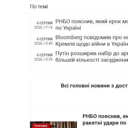
По темі
РНБО пояснив, який крок м
6 СЕРПНЯ
по Україні
2026, 17:14
Bloomberg повідомив про н
6 СЕРПНЯ
Кремля щодо війни в Україн
2026, 13:45
Путін розширив набір до ар
6 СЕРПНЯ
більшій кількості засуджен
2026, 13:35
Всі головні новини з до
РНБО пояснив, я
ракетні удари по 
Політика