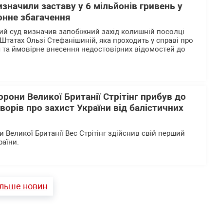
значили заставу у 6 мільйонів гривень у
онне збагачення
й суд визначив запобіжний захід колишній посолці
Штатах Ользі Стефанішиній, яка проходить у справі про
 та ймовірне внесення недостовірних відомостей до
орони Великої Британії Стрітінг прибув до
ворів про захист України від балістичних
 Великої Британії Вес Стрітінг здійснив свій перший
раїни.
ільше новин