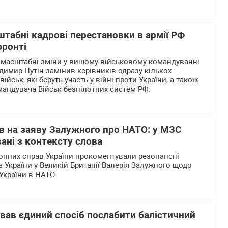
штабні кадрові перестановки в армії РФ
фронті
 масштабні зміни у вищому військовому командуванні
одимир Путін замінив керівників одразу кількох
йськ, які беруть участь у війні проти України, а також
андувача Військ безпілотних систем РФ.
в на заяву Залужного про НАТО: у МЗС
ані з контексту слова
донних справ України прокоментували резонансні
України у Великій Британії Валерія Залужного щодо
України в НАТО.
азвав єдиний спосіб послабити балістичний