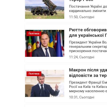
Постачання Україні до
кардинально змінити с
11:50
, Сьогодні
Рютте обговорив
Політика
для української
Президент України В
генеральним секрета
прискорення постачан
11:24
, Сьогодні
Макрон після уда
Політика
відповісти за те
Президент Франції Е
Росії на Київ та Київ
мирному населенню 
10:31
, Сьогодні