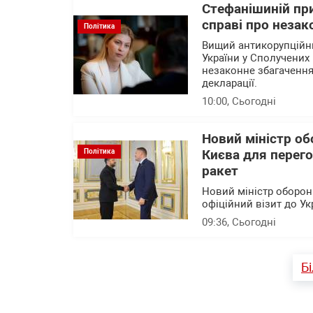
Стефанішиній при
справі про незак
Політика
Вищий антикорупційни
України у Сполучених 
незаконне збагачення
декларації.
10:00
, Сьогодні
Новий міністр об
Політика
Києва для перего
ракет
Новий міністр оборони
офіційний візит до Ук
09:36
, Сьогодні
Б