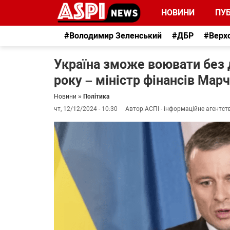
НОВИНИ
ПУБ
#Володимир Зеленський
#ДБР
#Верх
Україна зможе воювати без
року – міністр фінансів Мар
Новини
»
Політика
чт, 12/12/2024 - 10:30
Автор:
АСПІ - інформаційне агентст