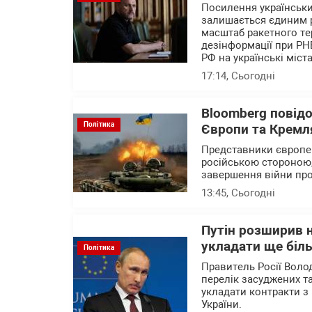
Посилення українських
залишається єдиним 
масштаб ракетного те
дезінформації при РН
РФ на українські міста
17:14
, Сьогодні
Bloomberg повід
Політика
Європи та Кремля
Представники європейс
російською стороною,
завершення війни про
13:45
, Сьогодні
Путін розширив н
укладати ще біль
Політика
Правитель Росії Воло
перелік засуджених та
укладати контракти з 
України.