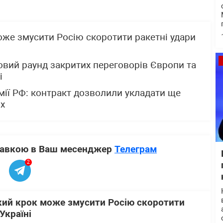
оже змусити Росію скоротити ракетні удари
овий раунд закритих переговорів Європи та
і
мії РФ: контракт дозволили укладати ще
их
ставкою в Ваш месенджер
Телеграм
2
кий крок може змусити Росію скоротити
Україні