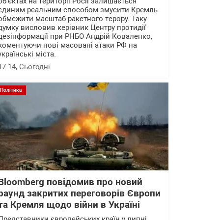
об'єктах на території Росії залишається
єдиним реальним способом змусити Кремль
обмежити масштаб ракетного терору. Таку
думку висловив керівник Центру протидії
дезінформації при РНБО Андрій Коваленко,
коментуючи нові масовані атаки РФ на
українські міста.
17:14
, Сьогодні
Політика
Bloomberg повідомив про новий
раунд закритих переговорів Європи
та Кремля щодо війни в Україні
Представники європейських країн у липні