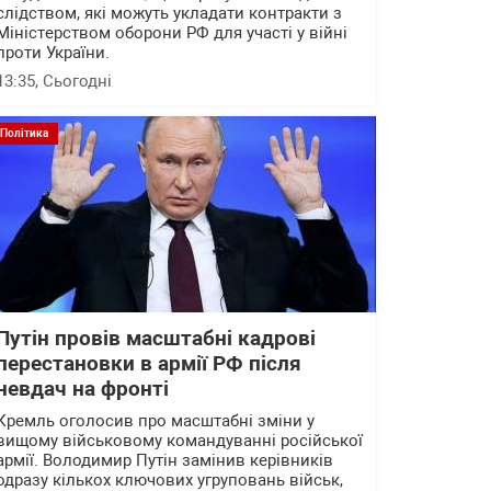
слідством, які можуть укладати контракти з
Міністерством оборони РФ для участі у війні
проти України.
13:35
, Сьогодні
Політика
Путін провів масштабні кадрові
перестановки в армії РФ після
невдач на фронті
Кремль оголосив про масштабні зміни у
вищому військовому командуванні російської
армії. Володимир Путін замінив керівників
одразу кількох ключових угруповань військ,