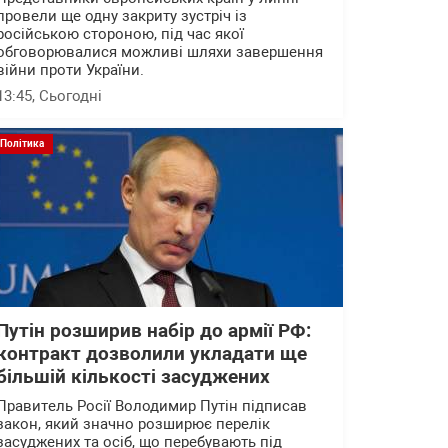
провели ще одну закриту зустріч із
російською стороною, під час якої
обговорювалися можливі шляхи завершення
війни проти України.
13:45
, Сьогодні
Політика
Путін розширив набір до армії РФ:
контракт дозволили укладати ще
більшій кількості засуджених
Правитель Росії Володимир Путін підписав
закон, який значно розширює перелік
засуджених та осіб, що перебувають під