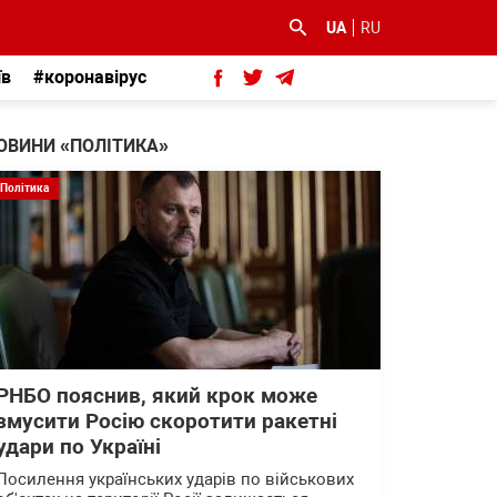
UA
RU
їв
#коронавірус
ОВИНИ «ПОЛІТИКА»
Політика
РНБО пояснив, який крок може
змусити Росію скоротити ракетні
удари по Україні
Посилення українських ударів по військових