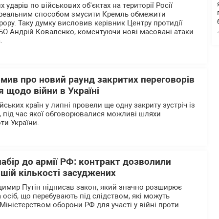
 ударів по військових об'єктах на території Росії
реальним способом змусити Кремль обмежити
рору. Таку думку висловив керівник Центру протидії
БО Андрій Коваленко, коментуючи нові масовані атаки
.
омив про новий раунд закритих переговорів
 щодо війни в Україні
ьких країн у липні провели ще одну закриту зустріч із
 під час якої обговорювалися можливі шляхи
ти України.
абір до армії РФ: контракт дозволили
шій кількості засуджених
димир Путін підписав закон, який значно розширює
 осіб, що перебувають під слідством, які можуть
Міністерством оборони РФ для участі у війні проти