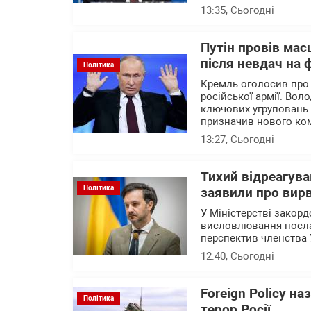
13:35
, Сьогодні
Путін провів мас
після невдач на 
Політика
Кремль оголосив про
російської армії. Вол
ключових угруповань ві
призначив нового ком
13:27
, Сьогодні
Тихий відреагува
Політика
заявили про вирв
У Міністерстві закор
висловлювання посла 
перспектив членства 
12:40
, Сьогодні
Foreign Policy н
Політика
терор Росії