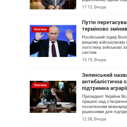
17:13
, Вчора
Путін перетасува
терміново змінив
Політика
Російський лідер Вол
вищому військовому 
логістику, військові 
систем.
13:19
, Вчора
Зеленський назва
антибалістична с
Політика
підтримка аграрі
Президент України В
працює над створення
посиленням міжнародн
рішеннями для підтри
12:58
, Вчора