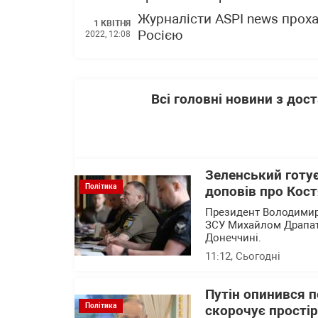
Журналісти ASPI news проха
1 КВІТНЯ
Росією
2022, 12:08
Всі головні новини з до
Зеленський готу
Політика
доповів про Кост
Президент Володимир
ЗСУ Михайлом Драпатим
Донеччині.
11:12
, Сьогодні
Путін опинився 
Політика
скорочує прості