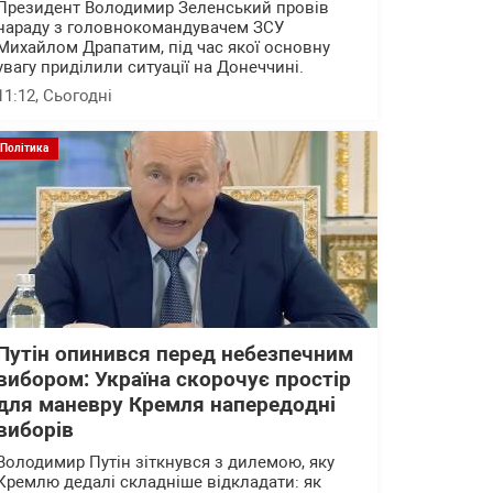
Президент Володимир Зеленський провів
нараду з головнокомандувачем ЗСУ
Михайлом Драпатим, під час якої основну
увагу приділили ситуації на Донеччині.
11:12
, Сьогодні
Політика
Путін опинився перед небезпечним
вибором: Україна скорочує простір
для маневру Кремля напередодні
виборів
Володимир Путін зіткнувся з дилемою, яку
Кремлю дедалі складніше відкладати: як