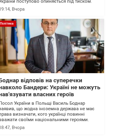
України поступово опиняється під тиском.
19:14
, Вчора
Політика
Боднар відповів на суперечки
навколо Бандери: Україні не можуть
нав'язувати власних героїв
Посол України в Польщі Василь Боднар
заявив, що жодна іноземна держава не має
права визначати, кого українці повинні
вважати своїми національними героями.
18:47
, Вчора