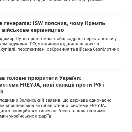
в генералів: ISW пояснив, чому Кремль
 військове керівництво
одимир Путін провів масштабні кадрові перестановки у
командуванні РФ, змінивши відповідальних за
закупівлі, перспективні озброєння та війська безпілотних
в головні пріоритети України:
истема FREYJA, нові санкції проти РФ і
їв
олодимир Зеленський заявив, що держава одночасно
м європейської антибалістичної системи FREYJA,
ого санкційного тиску на Росію та додатковими
мки українських аграріїв.