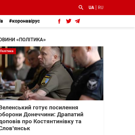
UA
RU
їв
#коронавірус
ОВИНИ «ПОЛІТИКА»
Політика
Зеленський готує посилення
оборони Донеччини: Драпатий
доповів про Костянтинівку та
Слов’янськ