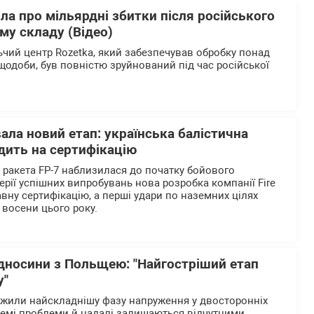
ла про мільярдні збитки після російського
му складу (Відео)
чий центр Rozetka, який забезпечував обробку понад
щодоби, був повністю зруйнований під час російської
вала новий етап: українська балістична
дить на сертифікацію
а ракета FP-7 наблизилася до початку бойового
ерії успішних випробувань нова розробка компанії Fire
вну сертифікацію, а перші удари по наземних цілях
 восени цього року.
ідносини з Польщею: "Найгостріший етап
у"
ежили найскладнішу фазу напруження у двосторонніх
ремі проблеми й надалі залишаються відчутними.