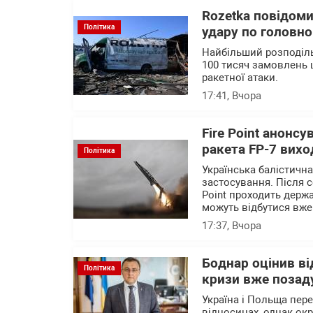
Rozetka повідоми
Політика
удару по головно
Найбільший розподіль
100 тисяч замовлень 
ракетної атаки.
17:41
, Вчора
Fire Point анонсу
ракета FP-7 вихо
Політика
Українська балістичн
застосування. Після с
Point проходить держа
можуть відбутися вже
17:37
, Вчора
Боднар оцінив в
Політика
кризи вже позад
Україна і Польща пер
відносинах, однак ок