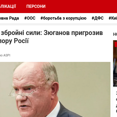
ЛІКАЦІЇ
ПЕРСОНИ
овна Рада
#ООС
#боротьба з корупцією
#ДФС
#Ки
збройні сили: Зюганов пригрозив
Н
ору Росії
во ASPI