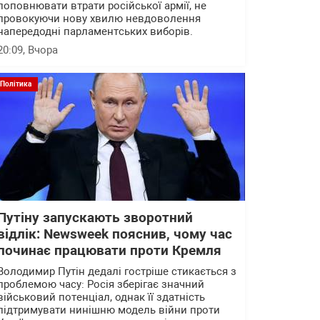
поповнювати втрати російської армії, не
провокуючи нову хвилю невдоволення
напередодні парламентських виборів.
20:09
, Вчора
Політика
Путіну запускають зворотний
відлік: Newsweek пояснив, чому час
починає працювати проти Кремля
Володимир Путін дедалі гостріше стикається з
проблемою часу: Росія зберігає значний
військовий потенціал, однак її здатність
підтримувати нинішню модель війни проти