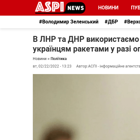
НОВИНИ
ПУБ
#Володимир Зеленський
#ДБР
#Верх
В ЛНР та ДНР використаємо 
українцям ракетами у разі оп
Новини
»
Політика
вт, 02/22/2022 - 13:23
Автор:
АСПІ - інформаційне агентст