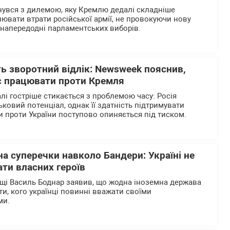
нувся з дилемою, яку Кремлю дедалі складніше
нювати втрати російської армії, не провокуючи нову
напередодні парламентських виборів.
ь зворотний відлік: Newsweek пояснив,
є працювати проти Кремля
лі гостріше стикається з проблемою часу: Росія
ьковий потенціал, однак її здатність підтримувати
 проти України поступово опиняється під тиском.
на суперечки навколо Бандери: Україні не
ти власних героїв
щі Василь Боднар заявив, що жодна іноземна держава
и, кого українці повинні вважати своїми
ми.