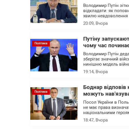
Володимир Путін зітк
відкладати: як попов
хвилю невдоволення 
20:09
, Вчора
Путіну запускают
Політика
чому час почина
Володимир Путін деда
зберігає значний війс
нинішню модель війни
19:14
, Вчора
Боднар відповів 
Політика
можуть нав'язува
Посол України в Поль
не має права визначат
національними героя
18:47
, Вчора