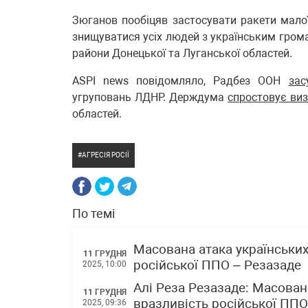
Зюганов пообіцяв застосувати ракети малої
знищуватися усіх людей з українським грома
райони Донецької та Луганської областей.
ASPI news повідомляло, Радбез ООН
зас
угруповань ЛДНР. Держдума
спростовує ви
областей.
АГРЕСІЯ РОСІЇ
По темі
Масована атака українськи
11 ГРУДНЯ
російської ППО – Резазаде
2025, 10:00
Алі Реза Резазаде: Масован
11 ГРУДНЯ
вразливість російської ППО
2025, 09:36