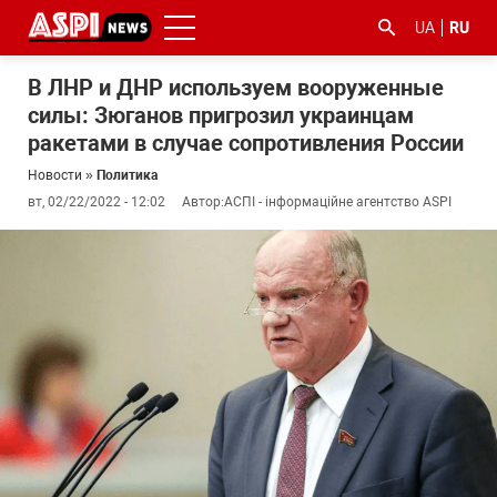
UA
RU
В ЛНР и ДНР используем вооруженные
силы: Зюганов пригрозил украинцам
ракетами в случае сопротивления России
Новости
»
Политика
вт, 02/22/2022 - 12:02
Автор:
АСПІ - інформаційне агентство ASPI
#ООС
#боротьба
#гфс
#Киев
#коронавірус
з
корупцією