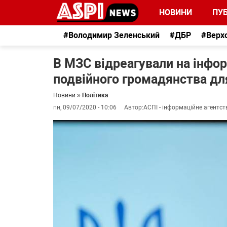
НОВИНИ
ПУБ
#Володимир Зеленський
#ДБР
#Верх
В МЗС відреагували на інф
подвійного громадянства для
Новини
»
Політика
пн, 09/07/2020 - 10:06
Автор:
АСПІ - інформаційне агентст