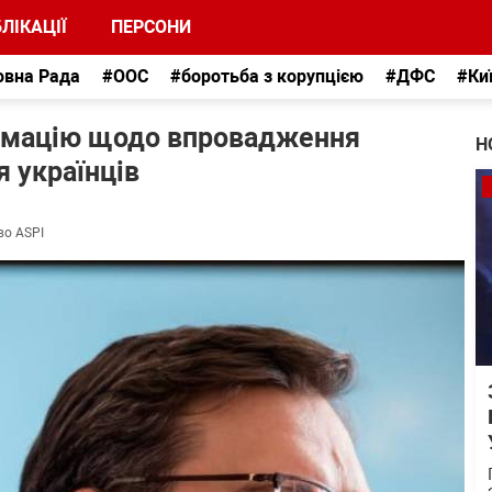
ЛІКАЦІЇ
ПЕРСОНИ
овна Рада
#ООС
#боротьба з корупцією
#ДФС
#Ки
ормацію щодо впровадження
Н
 українців
во ASPI