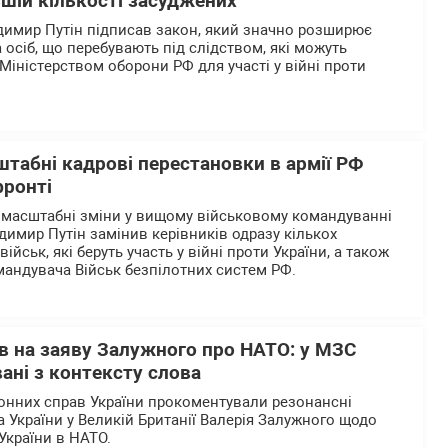
шій кількості засуджених
димир Путін підписав закон, який значно розширює
 осіб, що перебувають під слідством, які можуть
Міністерством оборони РФ для участі у війні проти
штабні кадрові перестановки в армії РФ
фронті
 масштабні зміни у вищому військовому командуванні
одимир Путін замінив керівників одразу кількох
йськ, які беруть участь у війні проти України, а також
андувача Військ безпілотних систем РФ.
в на заяву Залужного про НАТО: у МЗС
ані з контексту слова
донних справ України прокоментували резонансні
України у Великій Британії Валерія Залужного щодо
України в НАТО.