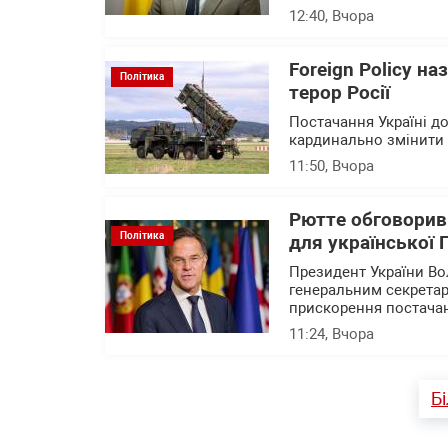
12:40
, Вчора
Foreign Policy н
Політика
терор Росії
Постачання Україні до
кардинально змінити с
11:50
, Вчора
Рютте обговорив
Політика
для української
Президент України В
генеральним секрета
прискорення постачан
11:24
, Вчора
Б