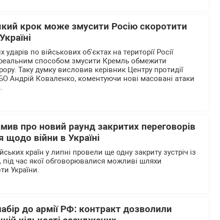
який крок може змусити Росію скоротити
Україні
 ударів по військових об'єктах на території Росії
реальним способом змусити Кремль обмежити
рору. Таку думку висловив керівник Центру протидії
БО Андрій Коваленко, коментуючи нові масовані атаки
.
омив про новий раунд закритих переговорів
 щодо війни в Україні
ьких країн у липні провели ще одну закриту зустріч із
 під час якої обговорювалися можливі шляхи
ти України.
абір до армії РФ: контракт дозволили