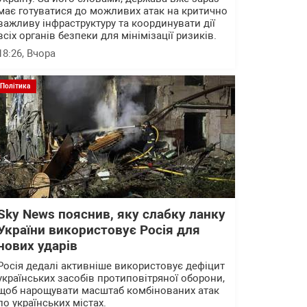
має готуватися до можливих атак на критично
важливу інфраструктуру та координувати дії
всіх органів безпеки для мінімізації ризиків.
18:26
, Вчора
Політика
Sky News пояснив, яку слабку ланку
України використовує Росія для
нових ударів
Росія дедалі активніше використовує дефіцит
українських засобів протиповітряної оборони,
щоб нарощувати масштаб комбінованих атак
по українських містах.