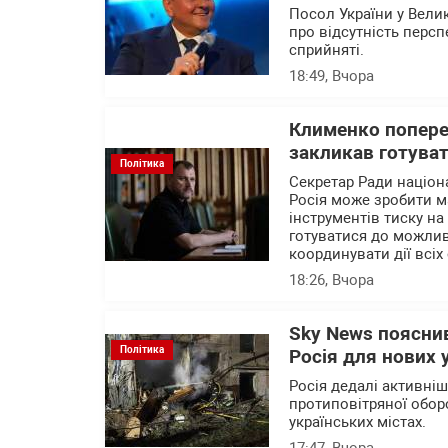
Посол України у Вели
про відсутність перс
сприйняті.
18:49
, Вчора
Клименко поперед
закликав готуват
Політика
Секретар Ради націон
Росія може зробити м
інструментів тиску на
готуватися до можлив
координувати дії всіх 
18:26
, Вчора
Sky News пояснив
Політика
Росія для нових 
Росія дедалі активні
протиповітряної обор
українських містах.