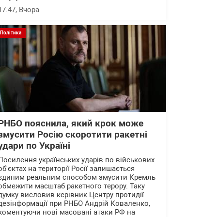
17:47
, Вчора
Політика
РНБО пояснила, який крок може
змусити Росію скоротити ракетні
удари по Україні
Посилення українських ударів по військових
об'єктах на території Росії залишається
єдиним реальним способом змусити Кремль
обмежити масштаб ракетного терору. Таку
думку висловив керівник Центру протидії
дезінформації при РНБО Андрій Коваленко,
коментуючи нові масовані атаки РФ на