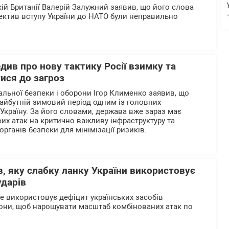
кій Британії Валерій Залужний заявив, що його слова
пектив вступу України до НАТО були неправильно
ив про нову тактику Росії взимку та
ися до загроз
альної безпеки і оборони Ігор Клименко заявив, що
айбутній зимовий період одним із головних
 Україну. За його словами, держава вже зараз має
их атак на критично важливу інфраструктуру та
органів безпеки для мінімізації ризиків.
, яку слабку ланку України використовує
ударів
ше використовує дефіцит українських засобів
они, щоб нарощувати масштаб комбінованих атак по