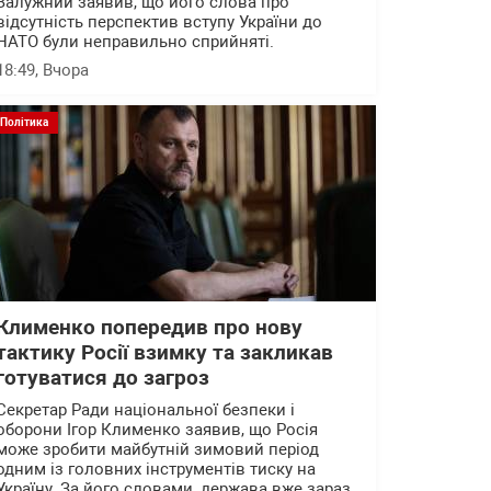
Залужний заявив, що його слова про
відсутність перспектив вступу України до
НАТО були неправильно сприйняті.
18:49
, Вчора
Політика
Клименко попередив про нову
тактику Росії взимку та закликав
готуватися до загроз
Секретар Ради національної безпеки і
оборони Ігор Клименко заявив, що Росія
може зробити майбутній зимовий період
одним із головних інструментів тиску на
Україну. За його словами, держава вже зараз