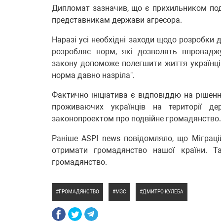
Дипломат зазначив, що є прихильником под
представникам держави-агресора.
Наразі усі необхідні заходи щодо розробки
розробляє норм, які дозволять впроваджу
закону допоможе полегшити життя українців:
норма давно назріла".
Фактично ініціатива є відповіддю на ріше
проживаючих українців на території д
законопроектом про подвійне громадянство.
Раніше ASPI news повідомляло, що Міграц
отримати громадянство нашої країни.
громадянство.
ГРОМАДЯНСТВО
МЗС
ДМИТРО КУЛЕБА