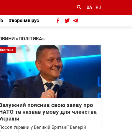
UA
RU
їв
#коронавірус
ОВИНИ «ПОЛІТИКА»
Політика
Залужний пояснив свою заяву про
НАТО та назвав умову для членства
України
Посол України у Великій Британії Валерій