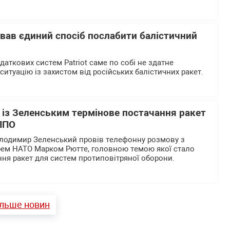
азвав єдиний спосіб послабити балістичний
даткових систем Patriot саме по собі не здатне
итуацію із захистом від російських балістичних ракет.
 із Зеленським термінове постачання ракет
 ППО
олодимир Зеленський провів телефонну розмову з
рем НАТО Марком Рютте, головною темою якої стало
ня ракет для систем протиповітряної оборони.
ільше новин