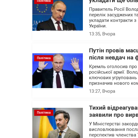
укладати ще біль
Політика
Правитель Росії Воло
перелік засуджених та
укладати контракти з 
України.
13:35
, Вчора
Путін провів мас
після невдач на 
Політика
Кремль оголосив про
російської армії. Вол
ключових угруповань ві
призначив нового ком
13:27
, Вчора
Тихий відреагува
Політика
заявили про вирв
У Міністерстві закор
висловлювання посла 
перспектив членства 