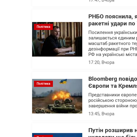
17:47
, Вчора
РНБО пояснила, 
ракетні удари по 
Політика
Посилення українських
залишається єдиним 
масштаб ракетного те
дезінформації при РН
РФ на українські міста
17:20
, Вчора
Bloomberg повід
Політика
Європи та Кремля
Представники європейс
російською стороною,
завершення війни про
13:45
, Вчора
Путін розширив н