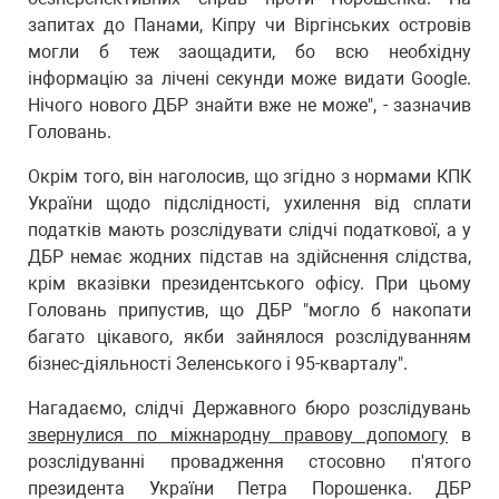
запитах до Панами, Кіпру чи Віргінських островів
могли б теж заощадити, бо всю необхідну
інформацію за лічені секунди може видати Google.
Нічого нового ДБР знайти вже не може", - зазначив
Головань.
Окрім того, він наголосив, що згідно з нормами КПК
України щодо підслідності, ухилення від сплати
податків мають розслідувати слідчі податкової, а у
ДБР немає жодних підстав на здійснення слідства,
крім вказівки президентського офісу. При цьому
Головань припустив, що ДБР "могло б накопати
багато цікавого, якби зайнялося розслідуванням
бізнес-діяльності Зеленського і 95-кварталу".
Нагадаємо, слідчі Державного бюро розслідувань
звернулися по міжнародну правову допомогу
в
розслідуванні провадження стосовно п'ятого
президента України Петра Порошенка. ДБР