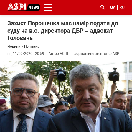
UA
RU
Захист Порошенка має намір подати до
суду на в.о. директора ДБР – адвокат
Головань
Новини
»
Політика
пн, 11/02/2020 - 20:59
Автор:
АСПІ - інформаційне агентство ASPI
#ООС
#боротьба
#ДФС
#Київ
#коронавірус
з
корупцією