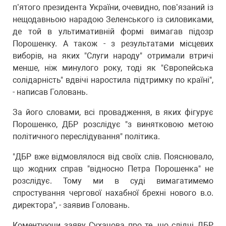
п’ятого президента України, очевидно, пов’язаний із
нещодавньою нарадою Зеленського із силовиками,
де той в ультимативній формі вимагав підозр
Порошенку. А також - з результатами місцевих
виборів, на яких "Слуги народу" отримали втричі
менше, ніж минулого року, тоді як "Європейська
солідарність" вдвічі наростила підтримку по країні",
- написав Головань.
За його словами, всі провадження, в яких фігурує
Порошенко, ДБР розслідує "з винятковою метою
політичного переслідування" політика.
"ДБР вже відмовлялося від своїх слів. Пояснювало,
що жодних справ "відносно Петра Порошенка" не
розслідує. Тому ми в суді вимагатимемо
спростування чергової нахабної брехні нового в.о.
директора", - заявив Головань.
Коментуючи заяву Сухачова про те, що слідчі ДБР