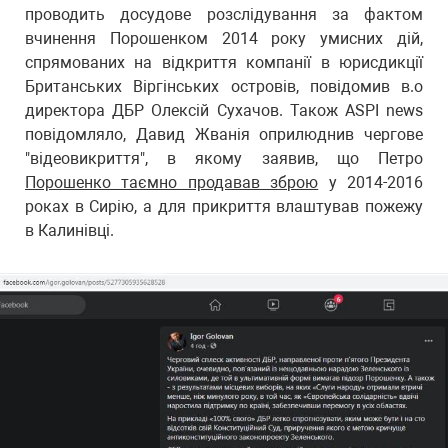
проводить досудове розслідування за фактом
вчинення Порошенком 2014 року умисних дій,
спрямованих на відкриття компанії в юрисдикції
Британських Віргінських островів, повідомив в.о
директора ДБР Олексій Сухачов. Також ASPI news
повідомляло, Давид Жванія оприлюднив чергове
"відеовикриття", в якому заявив, що Петро
Порошенко таємно продавав зброю
у 2014-2016
роках в Сирію, а для прикриття влаштував пожежу
в Калинівці.