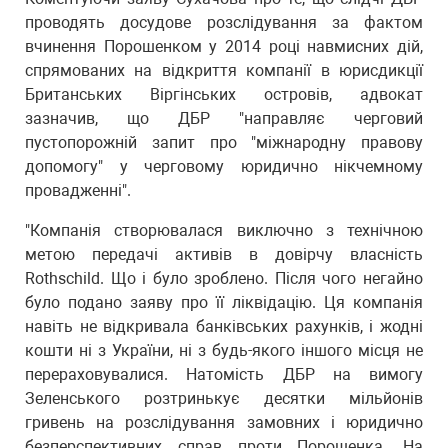
проводять досудове розслідування за фактом
вчинення Порошенком у 2014 році навмисних дій,
спрямованих на відкриття компанії в юрисдикції
Британських Віргінських островів, адвокат
зазначив, що ДБР "направляє черговий
пустопорожній запит про "міжнародну правову
допомогу" у черговому юридично нікчемному
провадженні".
"Компанія створювалася виключно з технічною
метою передачі активів в довірчу власність
Rothschild. Що і було зроблено. Після чого негайно
було подано заяву про її ліквідацію. Ця компанія
навіть не відкривала банківських рахунків, і жодні
кошти ні з України, ні з будь-якого іншого місця не
перераховувалися. Натомість ДБР на вимогу
Зеленського розтринькує десятки мільйонів
гривень на розслідування замовних і юридично
безперспективних справ проти Порошенка. На