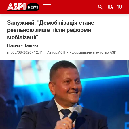
UA
RU
Залужний: "Демобілізація стане
реальною лише після реформи
мобілізації"
Новини
»
Політика
пт, 05/08/2026 - 12:41
Автор:
АСПІ - інформаційне агентство ASPI
#ООС
#боротьба
#ДФС
#Київ
#коронавірус
з
корупцією