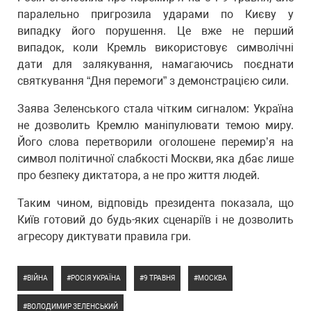
паралельно пригрозила ударами по Києву у
випадку його порушення. Це вже не перший
випадок, коли Кремль використовує символічні
дати для залякування, намагаючись поєднати
святкування “Дня перемоги” з демонстрацією сили.
Заява Зеленського стала чітким сигналом: Україна
не дозволить Кремлю маніпулювати темою миру.
Його слова перетворили оголошене перемир’я на
символ політичної слабкості Москви, яка дбає лише
про безпеку диктатора, а не про життя людей.
Таким чином, відповідь президента показала, що
Київ готовий до будь-яких сценаріїв і не дозволить
агресору диктувати правила гри.
ВІЙНА
РОСІЯ УКРАЇНА
9 ТРАВНЯ
МОСКВА
ВОЛОДИМИР ЗЕЛЕНСЬКИЙ