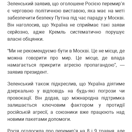
Зеленський заявив, що оголошене Росією перемир’я
є черговою політичною виставою, яка має на меті
забезпечити безпеку Путіна під час параду у Москві.
Він наголосив, що Україна не сприймає такі заяви
серйозно, адже Кремль систематично порушує
власні обіцянки.
“Ми не рекомендуємо бути в Москві. Це не місце, де
можна говорити про мир. Це місце, де влада
намагається прикрити агресію пропагандою”, —
заявив президент.
Зеленський також підкреслив, що Україна діятиме
дзеркально у відповідь на будь-які погрози чи
провокації. Він додав, що міжнародна підтримка
залишається ключовим фактором у протидії
російській агресії, а союзники вже працюють над
новими пакетами допомоги.
Росія оголосила про перемир’я на 8 і 9 травня, але