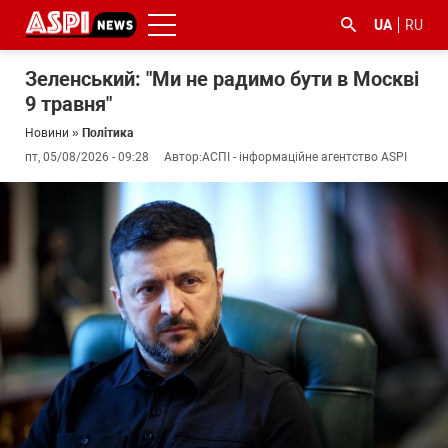
UA
RU
Зеленський: "Ми не радимо бути в Москві
9 травня"
Новини
»
Політика
пт, 05/08/2026 - 09:28
Автор:
АСПІ - інформаційне агентство ASPI
#ООС
#боротьба
#ДФС
#Київ
#коронавірус
з
корупцією