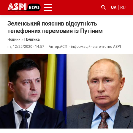
UA
RU
Зеленський пояснив відсутність
телефонних перемовин із Путіним
Новини
»
Політика
пт, 12/25/2020 - 14:57
Автор:
АСПІ - інформаційне агентство ASPI
#ООС
#боротьба
#ДФС
#Київ
#коронавірус
з
корупцією