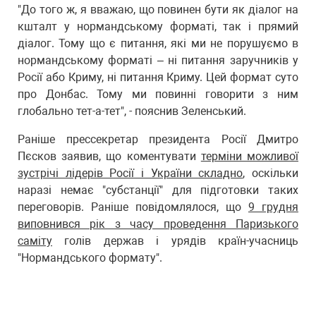
"До того ж, я вважаю, що повинен бути як діалог на
кшталт у нормандському форматі, так і прямий
діалог. Тому що є питання, які ми не порушуємо в
нормандському форматі – ні питання заручників у
Росії або Криму, ні питання Криму. Цей формат суто
про Донбас. Тому ми повинні говорити з ним
глобально тет-а-тет", - пояснив Зеленський.
Раніше прессекретар президента Росії Дмитро
Пєсков заявив, що коментувати
терміни можливої
зустрічі лідерів Росії і України складно
, оскільки
наразі немає "субстанції" для підготовки таких
переговорів. Раніше повідомлялося, що
9 грудня
виповнився рік з часу проведення Паризького
саміту
голів держав і урядів країн-учасниць
"Нормандського формату".