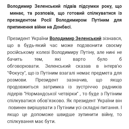
Володимир Зеленський підвів підсумки року, що
минає, та розповів, що готовий спілкуватися із
президентом Росії Володимиром Путіним для
припинення війни на Донбасі.
Президент України
Володимир Зеленський
зізнався,
що в будь-який час може подзвонити своєму
російському колезі Володимиру Путіну, але нині не
бачить тем, які варто було б
обговорювати. Зеленський сказав в інтерв'ю
"Фокусу", що із Путіним взагалі немає предмета для
розмови. Президент зазначив, що якщо
продовжиться затримка із зустріччю радників
лідерів "Нормандської четвірки" , то буде з Путіним
спілкуватися обовʼязково. Як президент України він
повинен вирішувати з Путіним усі складні питання. І
якщо це допоможе швидше зупинити війну, то
спілкування має бути.