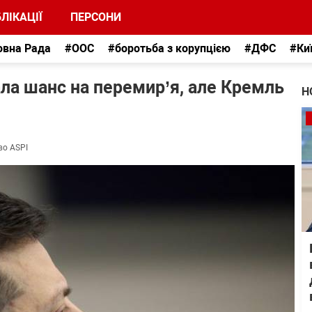
ЛІКАЦІЇ
ПЕРСОНИ
овна Рада
#ООС
#боротьба з корупцією
#ДФС
#Ки
ала шанс на перемир’я, але Кремль
Н
во ASPI