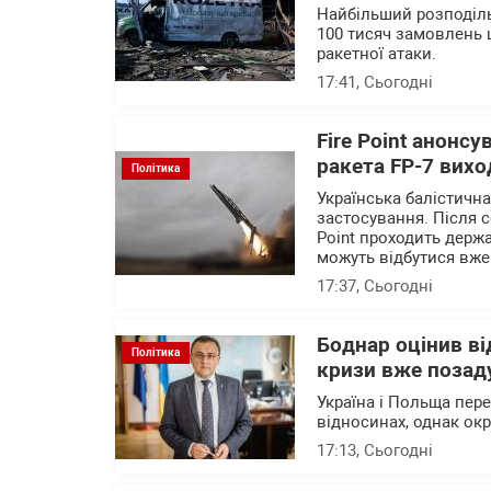
Найбільший розподіль
100 тисяч замовлень 
ракетної атаки.
17:41
, Сьогодні
Fire Point анонсу
ракета FP-7 вихо
Політика
Українська балістичн
застосування. Після с
Point проходить держа
можуть відбутися вже
17:37
, Сьогодні
Боднар оцінив в
Політика
кризи вже позад
Україна і Польща пер
відносинах, однак ок
17:13
, Сьогодні