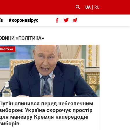
UA
RU
їв
#коронавірус
ОВИНИ «ПОЛІТИКА»
Політика
Путін опинився перед небезпечним
вибором: Україна скорочує простір
для маневру Кремля напередодні
виборів