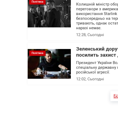
Політика
Колишній міністр об
переговори з америк
використання Starlink
безпосередньо на тер
тривають, однак остат
наразі немає.
12:28
, Сьогодні
Зеленський доруч
Політика
посилить захист 
Президент України В
спеціальну державну 
російської агресії.
12:02
, Сьогодні
Б