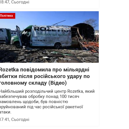
18:47
, Сьогодні
Політика
Rozetka повідомила про мільярдні
збитки після російського удару по
головному складу (Відео)
Найбільший розподільчий центр Rozetka, який
забезпечував обробку понад 100 тисяч
замовлень щодоби, був повністю
зруйнований під час російської ракетної
атаки.
17:41
, Сьогодні