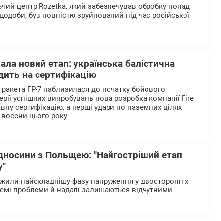
чий центр Rozetka, який забезпечував обробку понад
щодоби, був повністю зруйнований під час російської
вала новий етап: українська балістична
дить на сертифікацію
а ракета FP-7 наблизилася до початку бойового
ерії успішних випробувань нова розробка компанії Fire
вну сертифікацію, а перші удари по наземних цілях
 восени цього року.
ідносини з Польщею: "Найгостріший етап
у"
ежили найскладнішу фазу напруження у двосторонніх
ремі проблеми й надалі залишаються відчутними.