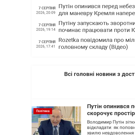
Путін опинився перед небез
7 СЕРПНЯ
для маневру Кремля напере
2026, 20:09
Путіну запускають зворотни
7 СЕРПНЯ
починає працювати проти 
2026, 19:14
Rozetka повідомила про міл
7 СЕРПНЯ
головному складу (Відео)
2026, 17:41
Всі головні новини з до
Путін опинився 
Політика
скорочує прості
Володимир Путін зітк
відкладати: як попов
хвилю невдоволення 