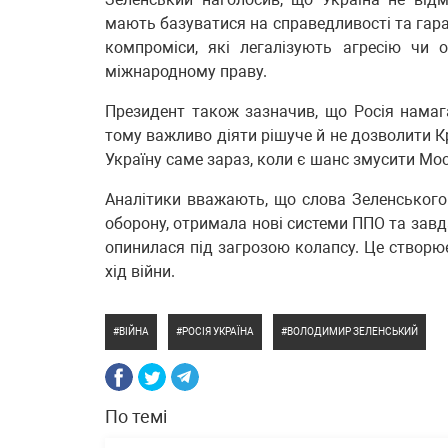
мають базуватися на справедливості та гаран
компроміси, які легалізують агресію чи 
міжнародному праву.
Президент також зазначив, що Росія намага
тому важливо діяти рішуче й не дозволити К
Україну саме зараз, коли є шанс змусити Мос
Аналітики вважають, що слова Зеленського
оборону, отримала нові системи ППО та завда
опинилася під загрозою колапсу. Це створю
хід війни.
ВІЙНА
РОСІЯ УКРАЇНА
ВОЛОДИМИР ЗЕЛЕНСЬКИЙ
По темі