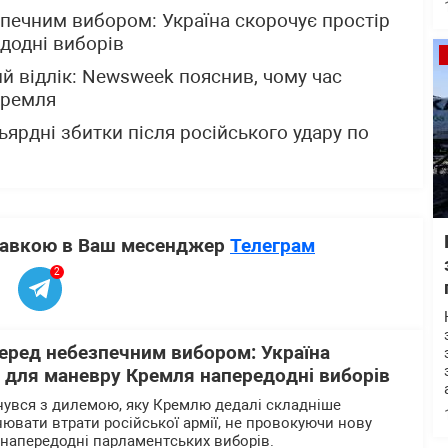
печним вибором: Україна скорочує простір
додні виборів
й відлік: Newsweek пояснив, чому час
Кремля
ьярдні збитки після російського удару по
ставкою в Ваш месенджер
Телеграм
2
перед небезпечним вибором: Україна
р для маневру Кремля напередодні виборів
нувся з дилемою, яку Кремлю дедалі складніше
нювати втрати російської армії, не провокуючи нову
напередодні парламентських виборів.