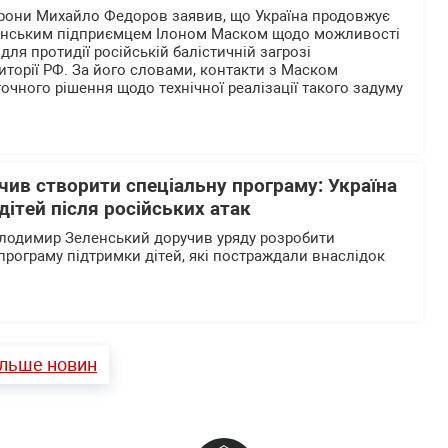
орони Михайло Федоров заявив, що Україна продовжує
анським підприємцем Ілоном Маском щодо можливості
 для протидії російській балістичній загрозі
иторії РФ. За його словами, контакти з Маском
очного рішення щодо технічної реалізації такого задуму
ив створити спеціальну програму: Україна
дітей після російських атак
олодимир Зеленський доручив уряду розробити
програму підтримки дітей, які постраждали внаслідок
ільше новин