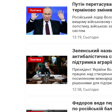
Путін перетасува
терміново змінив
Політика
Російський лідер Вол
вищому військовому 
логістику, військові 
систем.
13:19
, Сьогодні
Зеленський назва
антибалістична с
Політика
підтримка аграрі
Президент України В
працює над створення
посиленням міжнародн
рішеннями для підтри
12:58
, Сьогодні
Федоров веде пер
по російській ба