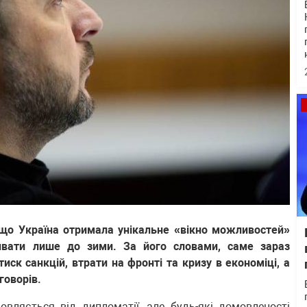
що Україна отримала унікальне «вікно можливостей»
ивати лише до зими. За його словами, саме зараз
ск санкцій, втрати на фронті та кризу в економіці, а
говорів.
овляється від дипломатії, але будь-які домовленості