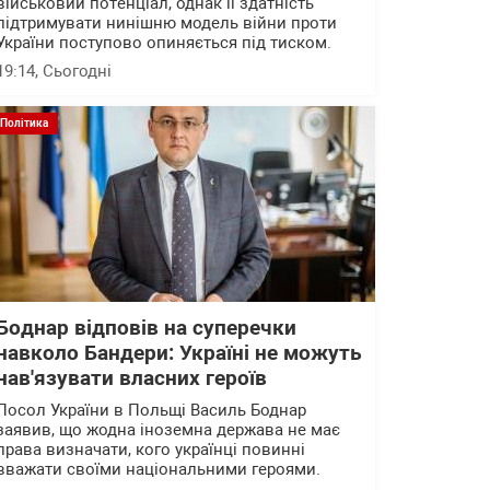
військовий потенціал, однак її здатність
підтримувати нинішню модель війни проти
України поступово опиняється під тиском.
19:14
, Сьогодні
Політика
Боднар відповів на суперечки
навколо Бандери: Україні не можуть
нав'язувати власних героїв
Посол України в Польщі Василь Боднар
заявив, що жодна іноземна держава не має
права визначати, кого українці повинні
вважати своїми національними героями.