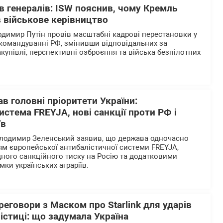
в генералів: ISW пояснив, чому Кремль
 військове керівництво
одимир Путін провів масштабні кадрові перестановки у
командуванні РФ, змінивши відповідальних за
закупівлі, перспективні озброєння та війська безпілотних
в головні пріоритети України:
истема FREYJA, нові санкції проти РФ і
їв
олодимир Зеленський заявив, що держава одночасно
м європейської антибалістичної системи FREYJA,
ого санкційного тиску на Росію та додатковими
мки українських аграріїв.
еговори з Маском про Starlink для ударів
лістиці: що задумала Україна