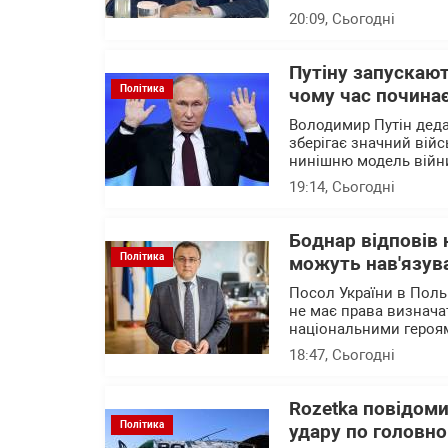
20:09
, Сьогодні
Путіну запускают
Політика
чому час почина
Володимир Путін деда
зберігає значний війс
нинішню модель війни
19:14
, Сьогодні
Боднар відповів 
Політика
можуть нав'язува
Посол України в Поль
не має права визначат
національними героя
18:47
, Сьогодні
Rozetka повідоми
Політика
удару по головно