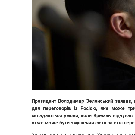
Президент Володимир Зеленський заявив, 
для переговорів із Росією, яке може тр
складаються умови, коли Кремль відчуває ти
отже може бути змушений сісти за стіл пере
Зеленський наголосив, що Україна не відм