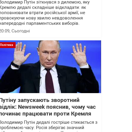
Володимир Путін зіткнувся з дилемою, яку
Кремлю дедалі складніше відкладати: як
поповнювати втрати російської армії, не
провокуючи нову хвилю невдоволення
напередодні парламентських виборів.
20:09
, Сьогодні
Політика
Путіну запускають зворотний
відлік: Newsweek пояснив, чому час
починає працювати проти Кремля
Володимир Путін дедалі гостріше стикається з
проблемою часу: Росія зберігає значний