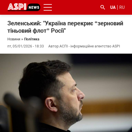
UA
RU
Зеленський: "Україна перекриє “зерновий
тіньовий флот” Росії"
Новини
»
Політика
пт, 05/01/2026 - 18:33
Автор:
АСПІ - інформаційне агентство ASPI
#ООС
#боротьба
#ДФС
#Київ
#коронавірус
з
корупцією