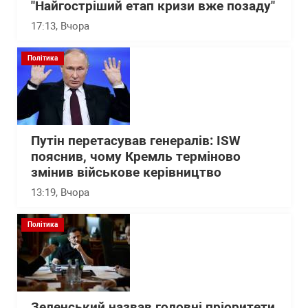
"Найгостріший етап кризи вже позаду"
17:13
, Вчора
Політика
Путін перетасував генералів: ISW
пояснив, чому Кремль терміново
змінив військове керівництво
13:19
, Вчора
Політика
Зеленський назвав головні пріоритети