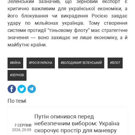
Зеленський зазначив, що зерновий експорт є
критично важливим для української економіки, а
його блокування чи викрадення Росією завдає
удару по мільйонах українців. Тому створення
системи протидії “тіньовому флоту” має стратегічне
значення — воно захищає не лише економіку, а й
майбутнє країни.
ВІЙНА
РОСІЯ УКРАЇНА
ВОЛОДИМИР ЗЕЛЕНСЬКИЙ
ФЛОТ
ЗЕРНОВІ
По темі
Путін опинився перед
небезпечним вибором: Україна
7 СЕРПНЯ
скорочує простір для маневру
2026, 20:09