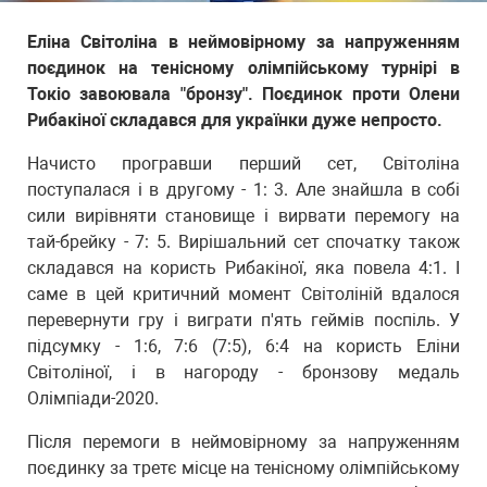
Еліна Світоліна в неймовірному за напруженням
поєдинок на тенісному олімпійському турнірі в
Токіо завоювала "бронзу". Поєдинок проти Олени
Рибакіної складався для українки дуже непросто.
Начисто програвши перший сет, Світоліна
поступалася і в другому - 1: 3. Але знайшла в собі
сили вирівняти становище і вирвати перемогу на
тай-брейку - 7: 5. Вирішальний сет спочатку також
складався на користь Рибакіної, яка повела 4:1. І
саме в цей критичний момент Світоліній вдалося
перевернути гру і виграти п'ять геймів поспіль. У
підсумку - 1:6, 7:6 (7:5), 6:4 на користь Еліни
Світоліної, і в нагороду - бронзову медаль
Олімпіади-2020.
Після перемоги в неймовірному за напруженням
поєдинку за третє місце на тенісному олімпійському