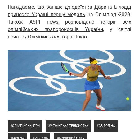
Нагадаємо, що раніше дзюдоїстка
Дарина Білодід
принесла Україні першу медаль
на Олімпіаді-2020.
Також ASPI news розповідало
історії всіх
олімпійських прапороносців України
, у світлі
початку Олімпійських Ігор в Токіо.
ОЛІМПІЙСЬКІ ІГРИ
УКРАЇНСЬКА ТЕНІСИСТКА
СВІТОЛІНА
БРОНЗА
МЕДАЛЬ
ВАЖЛИВИЙ МАТЧ