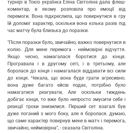
турнірі в Токіо українка Еліна Світоліна дала флеш-
коментар, в якому розповіла про емоції від
перемоги. Вона підкреслила, що повернутися в гру
їй допоміг характер, оскільки вона кілька разів під
час матчу була близька до поразки.
"Після поразки було, звичайно, важко повернутися в
колію. Для мене перемога - неймовірні відчуття.
Якщо чесно, намагалася боротися до кінця.
Програвала і в другому сеті, і в третьому, але
боролася до кінця і намагалася віддавати всі сили
до кінця. Чекала, що вона буде грати агресивно.
вона дуже багато ейсів подає, потрібно було
намагатися реагувати, Але оскільки тиждень
добігає кінця, то вже було непросто змусити себе і
реакції трохи знизилися. Перший сет взагалі був
дуже поганий з мого боку, але я боролася. думаю,
що саме характер повернув мене в матч і перемога,
звичайно, неймовірна", - сказала Світоліна.