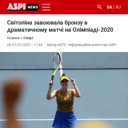
UA
RU
Світоліна завоювала бронзу в
драматичному матчі на Олімпіаді-2020
Новини
»
Спорт
сб, 07/31/2021 - 17:43
Автор:
АСПІ - інформаційне агентство ASPI
#ООС
#боротьба
#ДФС
#Київ
#коронавірус
з
корупцією