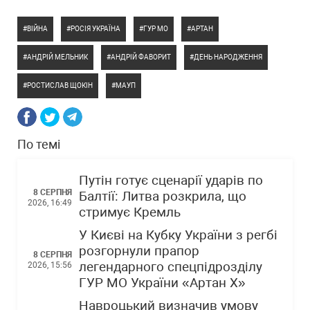
ВІЙНА
РОСІЯ УКРАЇНА
ГУР МО
АРТАН
АНДРІЙ МЕЛЬНИК
АНДРІЙ ФАВОРИТ
ДЕНЬ НАРОДЖЕННЯ
РОСТИСЛАВ ЩОКІН
МАУП
По темі
Путін готує сценарії ударів по
8 СЕРПНЯ
Балтії: Литва розкрила, що
2026, 16:49
стримує Кремль
У Києві на Кубку України з регбі
розгорнули прапор
8 СЕРПНЯ
легендарного спецпідрозділу
2026, 15:56
ГУР МО України «Артан Х»
Навроцький визначив умову