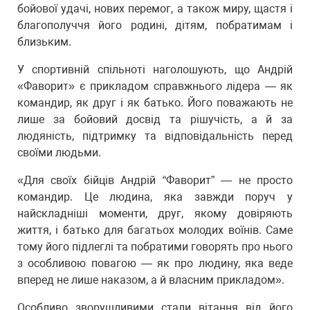
бойової удачі, нових перемог, а також миру, щастя і
благополуччя його родині, дітям, побратимам і
близьким.
У спортивній спільноті наголошують, що Андрій
«Фаворит» є прикладом справжнього лідера — як
командир, як друг і як батько. Його поважають не
лише за бойовий досвід та рішучість, а й за
людяність, підтримку та відповідальність перед
своїми людьми.
«Для своїх бійців Андрій “Фаворит” — не просто
командир. Це людина, яка завжди поруч у
найскладніші моменти, друг, якому довіряють
життя, і батько для багатьох молодих воїнів. Саме
тому його підлеглі та побратими говорять про нього
з особливою повагою — як про людину, яка веде
вперед не лише наказом, а й власним прикладом».
Особливо зворушливими стали вітання від його