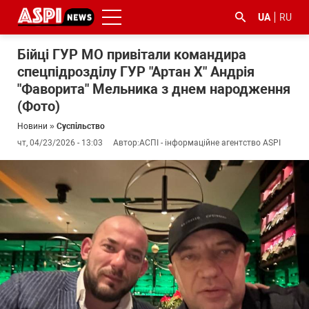
UA
RU
Бійці ГУР МО привітали командира
спецпідрозділу ГУР "Артан Х" Андрія
"Фаворита" Мельника з днем народження
(Фото)
Новини
»
Суспільство
чт, 04/23/2026 - 13:03
Автор:
АСПІ - інформаційне агентство ASPI
#ООС
#боротьба
#ДФС
#Київ
#коронавірус
з
корупцією