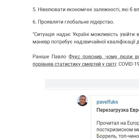
5. Нівелювати економічні залежності, які б в
6. Проявляти глобальне лідерство.
"Ситуація надає Україні можливість увійти 
маневр потребує надзвичайної кваліфікації 
Раніше Павло
Фукс пояснив, чому люди в
порівняв статистику смертей у світі
: COVID-1