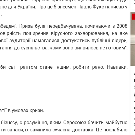
шанс для України. Про це бізнесмен Павло Фукс
написав
у
.
ебедем". Криза була передбачувана, починаючи з 2008
овірність поширення вірусного захворювання, на яке
вої аудиторії намагалися достукатись публічні лідери,
итання до суспільства, чому воно виявилось не готовим",
іби світ раптом стане іншим, робити рано. Навпаки,
атії в умовах кризи.
 бізнесу, є розуміння, яким Євросоюз бачить майбутнє
ити запаси, їх замінила сучасна доставка. Це послабило