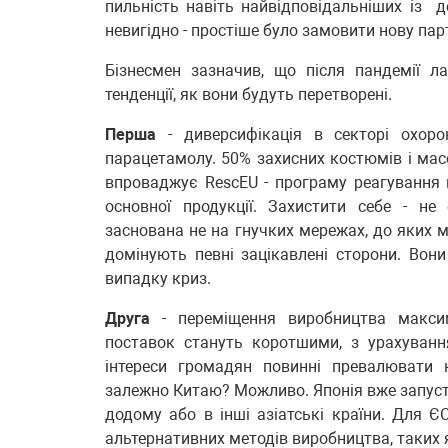
пильність навіть найвідповідальніших із 
невигідно - простіше було замовити нову парт
Бізнесмен зазначив, що після пандемії 
тенденції, як вони будуть перетворені.
Перша
- диверсифікація в секторі охор
парацетамолу. 50% захисних костюмів і мас
впроваджує RescEU - програму реагування н
основної продукції. Захистити себе - не
заснована не на гнучких мережах, до яких м
домінують певні зацікавлені сторони. Во
випадку криз.
Друга
- переміщення виробництва макси
поставок стануть коротшими, з урахуванн
інтереси громадян повинні превалювати 
залежно Китаю? Можливо. Японія вже запуст
додому або в інші азіатські країни. Для Є
альтернативних методів виробництва, таких 