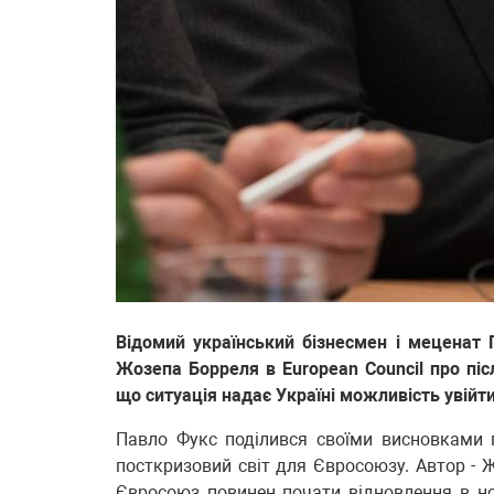
Відомий український бізнесмен і меценат
Жозепа Борреля в European Council про піс
що ситуація надає Україні можливість увійт
Павло Фукс поділився своїми висновками п
посткризовий світ для Євросоюзу. Автор - Ж
Євросоюз повинен почати відновлення в но