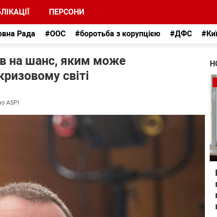
ЛІКАЦІЇ
ПЕРСОНИ
овна Рада
#ООС
#боротьба з корупцією
#ДФС
#Ки
в на шанс, яким може
Н
кризовому світі
во ASPI