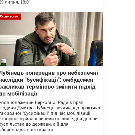
29 липня, 18:01
Суспільство
Лубінець попередив про небезпечні
наслідки "бусифікації": омбудсмен
закликав терміново змінити підхід
до мобілізації
Уповноважений Верховної Ради з прав
людини Дмитро Лубінець заявив, що практика
так званої "бусифікації" під час мобілізації
створює серйозні ризики не лише для довіри
суспільства до держави, а й для
обороноздатності країни.