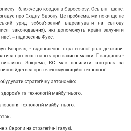
описку - ближче до кордонів Євросоюзу. Ось він - шанс.
згадує про Східну Європу. Це проблема, ми поки ще не
ський уряд зобов'язаний відреагувати на світову
ислі законодавчих), які допоможуть країні залучити
нас", – підкреслив Фукс.
ує Боррель, - відновлення стратегічної ролі держави.
ися про всіх і навіть про захисні маски. ЇЇ завдання -
 викликів. Зокрема, ЄС має посилити контроль за
винно йдеться про телекомунікаційні технології.
обудувати стратегічну автономію:
 здоров'я та технологій майбутнього.
лювання технологій майбутнього.
атак.
е з Європи на стратегічні галузі.