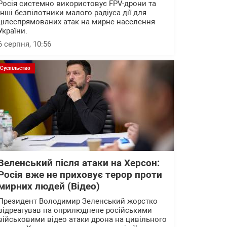
Росія системно використовує FPV-дрони та
інші безпілотники малого радіуса дії для
цілеспрямованих атак на мирне населення
України.
6 серпня, 10:56
Суспільство
Зеленський після атаки на Херсон:
Росія вже не приховує терор проти
мирних людей (Відео)
Президент Володимир Зеленський жорстко
відреагував на оприлюднене російськими
військовими відео атаки дрона на цивільного