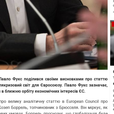
 Павло Фукс поділився своїми висновками про статтю
лякризовий світ для Євросоюзу. Павло Фукс зазначає,
и в ближню орбіту економічних інтересів ЄС.
ро велику аналітичну статтю в European Council про
озеп Боррель, топчиновник з Брюсселя. Він міркує, як
вих умовах. Боррель прогнозує, що глобалізація буде