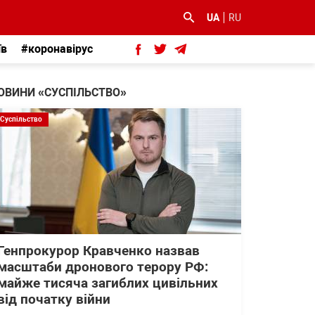
UA
RU
їв
#коронавірус
ОВИНИ «СУСПІЛЬСТВО»
Суспільство
Генпрокурор Кравченко назвав
масштаби дронового терору РФ:
майже тисяча загиблих цивільних
від початку війни