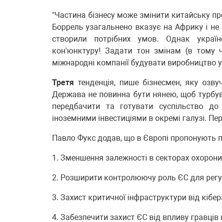
"Частина бізнесу може змінити китайську пр
Боррель узагальнено вказує на Африку і не 
створили потрібних умов. Однак україн
кон'юнктуру! Задати тон змінам (в тому ч
міжнародні компанії будувати виробництво у 
Третя
тенденція, пише бізнесмен, яку озвуч
Держава не повинна бути нянею, щоб турбуват
передбачити та готувати суспільство до
іноземними інвестиціями в окремі галузі. Пер
Павло Фукс додав, що в Європі пропонують п
1. Зменшення залежності в секторах охорони
2. Розширити контролюючу роль ЄС для регу
3. Захист критичної інфраструктури від кібер
4. Забезпечити захист ЄС від впливу гравців н