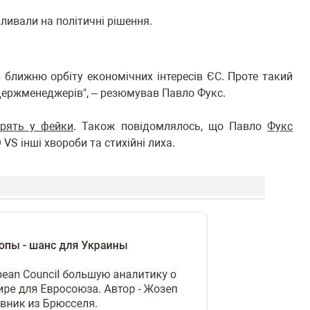
пливали на політичні рішення.
в ближню орбіту економічних інтересів ЄС. Проте такий
держменеджерів", – резюмував Павло Фукс.
ірять у фейки
. Також повідомлялось, що Павло
Фукс
9 VS інші хвороби та стихійні лиха.