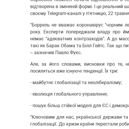
відтворена в зміненій формі. І це реальний 
своєму Telegram-каналі у п'ятницю, 22 травня
"Боррель не вважає коронавірус "чорним л
року. Експерти попереджали владу про йм
немає "адекватних контрзаходів". А до масо
такі як Барак Обама та Білл Гейтс. Так що п
– зазначив Павло Фукс.
Але, за його словами, висновки про те, н
посиляться вже існуючі тенденції. Їх три:
- майбутнє глобалізації та неолібералізму;
- еволюція глобального управління;
- пошук більш стійкої моделі для ЄС і демокр
"Ключовим для нас, української держави та
глобалізації. До кризи країни перестали роб