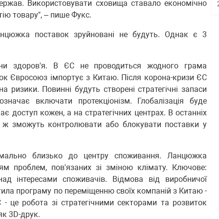
держав. Використовувати сховища ставало економічно
ію товару", – пише Фукс.
ланцюжка поставок зруйновані не будуть. Однак є 3
они здоров'я. В ЄС не проводиться жодного грама
ок Євросоюз імпортує з Китаю. Після корона-кризи ЄС
а ризики. Повинні будуть створені стратегічні запаси
 означає включати протекціонізм. Глобалізація буде
ає доступ кожен, а на стратегічних центрах. В останніх
ни ж зможуть контролювати або блокувати поставки у
мально близько до центру споживання. Ланцюжка
ям проблем, пов'язаних зі зміною клімату. Ключове:
над інтересами споживачів. Відмова від виробничої
ила програму по переміщенню своїх компаній з Китаю -
С - це робота зі стратегічними секторами та розвиток
як 3D-друк.