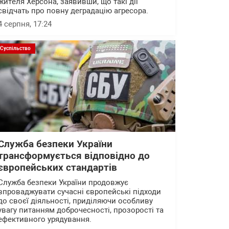
жителя Херсона, заявивши, що такі дії
свідчать про повну деградацію агресора.
4 серпня, 17:24
Суспільство
Служба безпеки України
трансформується відповідно до
європейських стандартів
Служба безпеки України продовжує
впроваджувати сучасні європейські підходи
до своєї діяльності, приділяючи особливу
увагу питанням доброчесності, прозорості та
ефективного урядування.