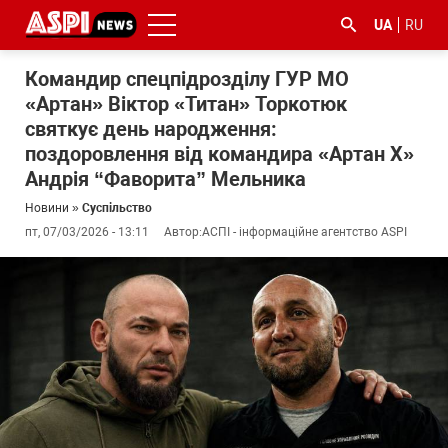
UA
RU
Командир спецпідрозділу ГУР МО
«Артан» Віктор «Титан» Торкотюк
святкує день народження:
поздоровлення від командира «Артан Х»
Андрія “Фаворита” Мельника
Новини
»
Суспільство
#ООС
#боротьба
#ДФС
#Київ
#коронавірус
пт, 07/03/2026 - 13:11
Автор:
АСПІ - інформаційне агентство ASPI
з
корупцією