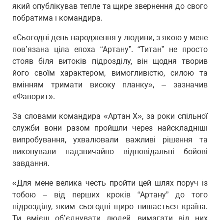
який опублікував тепле та щире звернення до свого
побратима і командира.
«Сьогодні день народження у людини, з якою у мене
пов’язана ціла епоха “Артану”. “Титан” не просто
стояв біля витоків підрозділу, він щодня творив
його своїм характером, вимогливістю, силою та
вмінням тримати високу планку», – зазначив
«Фаворит».
За словами командира «Артан Х», за роки спільної
служби вони разом пройшли через найскладніші
випробування, ухвалювали важливі рішення та
виконували надзвичайно відповідальні бойові
завдання.
«Для мене велика честь пройти цей шлях поруч із
тобою – від перших кроків “Артану” до того
підрозділу, яким сьогодні щиро пишається країна.
Ти вмієш об’єднувати людей, вимагати від них