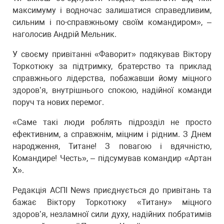
максимуму і водночас залишатися справедливим,
сильним і по-справжньому своїм командиром», –
наголосив Андрій Мельник.
У своєму привітанні «Фаворит» подякував Віктору
Торкотюку за підтримку, братерство та приклад
справжнього лідерства, побажавши йому міцного
здоров’я, внутрішнього спокою, надійної команди
поруч та нових перемог.
«Саме такі люди роблять підрозділ не просто
ефективним, а справжнім, міцним і рідним. З Днем
народження, Титане! З повагою і вдячністю,
Командире! Честь», – підсумував командир «Артан
Х».
Редакція АСПІ News приєднується до привітань та
бажає Віктору Торкотюку «Титану» міцного
здоров’я, незламної сили духу, надійних побратимів