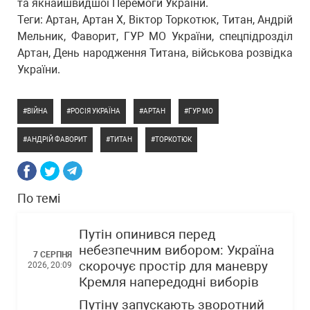
та якнайшвидшої Перемоги України.
Теги: Артан, Артан Х, Віктор Торкотюк, Титан, Андрій
Мельник, Фаворит, ГУР МО України, спецпідрозділ
Артан, День народження Титана, військова розвідка
України.
ВІЙНА
РОСІЯ УКРАЇНА
АРТАН
ГУР МО
АНДРІЙ ФАВОРИТ
ТИТАН
ТОРКОТЮК
По темі
Путін опинився перед
небезпечним вибором: Україна
7 СЕРПНЯ
скорочує простір для маневру
2026, 20:09
Кремля напередодні виборів
Путіну запускають зворотний