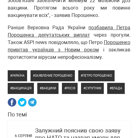
зобов'язані забезпечити мінімум 22 мільйони доз
вакцини. Протягом всього року ми повинні
вакцинувати всіх", - заявив Порошенко.
Раніше Верховна Рада України
позбавила Петра
Порошенка депутатських виплат
через прогули.
Також ASPI news повідомляло, що Петро
Порошенко
привітав українців з Новим роком
і закликав
протистояти вірусам непрофесіоналізму.
УКРАЇНА
ЗАЯВЛЕНИЕ ПОРОШЕНКО
ПЕТРО ПОРОШЕНКО
ВАКЦИНАЦІЯ
ВАКЦИНИ
РОСІЯ
СУПУТНИК
ВЛАДА
По темі
Залужний пояснив свою заяву
6 СЕРПНЯ
про НАТО та назвав умову для