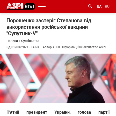
UA
RU
Порошенко застеріг Степанова від
використання російської вакцини
"Супутник-V"
Новини
»
Суспільство
нд, 01/03/2021 - 14:53
Автор:
АСПІ - інформаційне агентство ASPI
#ООС
#боротьба
#ДФС
#Київ
#коронавірус
з
корупцією
П'ятий президент України, голова партії