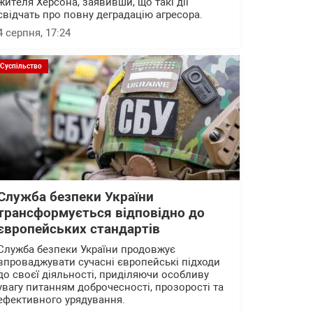
жителя Херсона, заявивши, що такі дії
свідчать про повну деградацію агресора.
4 серпня, 17:24
Суспільство
Служба безпеки України
трансформується відповідно до
європейських стандартів
Служба безпеки України продовжує
впроваджувати сучасні європейські підходи
до своєї діяльності, приділяючи особливу
увагу питанням доброчесності, прозорості та
ефективного урядування.