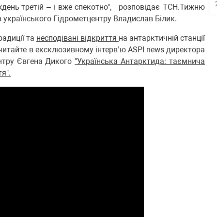
иждень-третій – і вже спекотно", - розповідає ТСН.Тижню
в українського Гідрометцентру Владислав Білик.
радиції та
несподівані відкриття
на антарктичній станції
читайте в ексклюзивному інтерв’ю ASPI news директора
нтру Євгена Дикого
"Українська Антарктида: таємнича
тя".