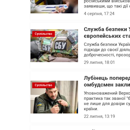
російськими військов
заявивши, що такі дії
4 серпня, 17:24
Служба безпеки 
Суспільство
європейських ст
Служба безпеки Украї
підходи до своєї діял
доброчесності, прозо
29 липня, 18:01
Лубінець поперед
омбудсмен заклик
Суспільство
Уповноважений Верхо
практика так званої "
не лише для довіри с
країни.
22 липня, 13:19