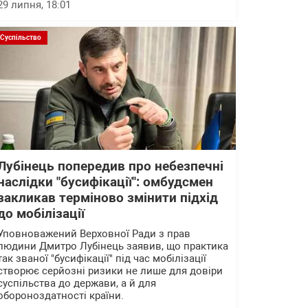
29 липня, 18:01
Суспільство
Лубінець попередив про небезпечні
наслідки "бусифікації": омбудсмен
закликав терміново змінити підхід
до мобілізації
Уповноважений Верховної Ради з прав
людини Дмитро Лубінець заявив, що практика
так званої "бусифікації" під час мобілізації
створює серйозні ризики не лише для довіри
суспільства до держави, а й для
обороноздатності країни.