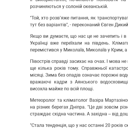
розчиняються у солоній океанській.
"Той, хто розв’яже питання, як транспортув
тут без варіантів", - переконаний Євген Дикий
Якщо ви думаєте, що нас це не зачепить і в
Українці вже переїхали на південь. Клімат
перемістився у Миколаїв, Миколаїв у Крим, а 
Півострів справді засихає на очах. І мова н
ще кілька років тому. Справжньої катастро
місяці. Зима без опадів означає порожні во
вражаючі кадри з Аянського водосховища
висохла майже по всій площі.
Метеоролог та кліматолог Вазіра Мартазіно
на різних берегах Дніпра. "Це дві зовсім різ
страждає східна частина. А західна – від дощ
"Стала тенденція, що у нас останні 20 років 