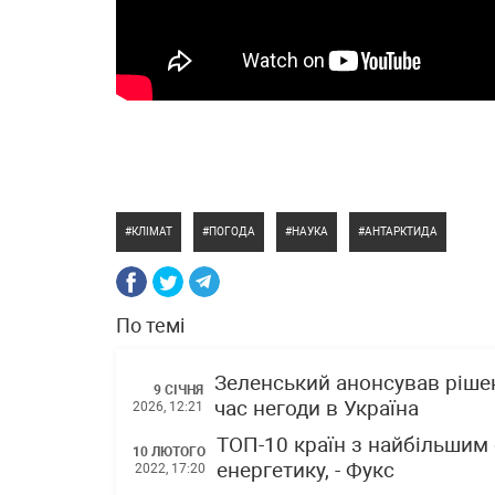
КЛІМАТ
ПОГОДА
НАУКА
АНТАРКТИДА
По темі
Зеленський анонсував ріше
9 СІЧНЯ
час негоди в Україна
2026, 12:21
ТОП-10 країн з найбільшим 
10 ЛЮТОГО
енергетику, - Фукс
2022, 17:20