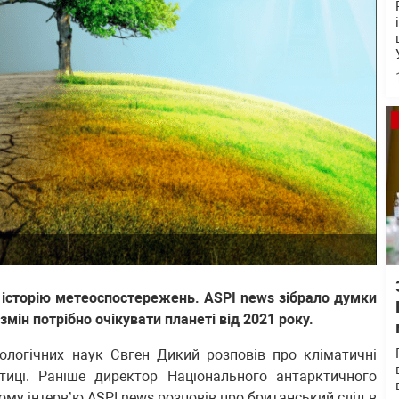
 історію метеоспостережень. ASPI news зібрало думки
 змін потрібно очікувати планеті від 2021 року.
ологічних наук Євген Дикий розповів про кліматичні
тиці. Раніше директор Національного антарктичного
му інтерв’ю ASPI news
розповів про британський слід в