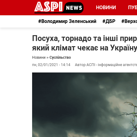
НОВИНИ
ПУБ
#Володимир Зеленський
#ДБР
#Верх
Посуха, торнадо та інші прир
який клімат чекає на Україну
Новини
»
Суспільство
пн, 02/01/2021 - 14:14
Автор:
АСПІ - інформаційне агентст