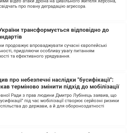
ими відео атаки дрона на цивільного жителя Херсона,
 свідчать про повну деградацію агресора.
України трансформується відповідно до
андартів
ни продовжує впроваджувати сучасні європейські
ьності, приділяючи особливу увагу питанням
рості та ефективного урядування.
ив про небезпечні наслідки "бусифікації":
ав терміново змінити підхід до мобілізації
вної Ради з прав людини Дмитро Лубінець заявив, що
бусифікації" під час мобілізації створює серйозні ризики
успільства до держави, а й для обороноздатності