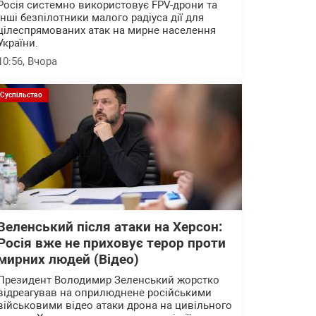
Росія системно використовує FPV-дрони та
інші безпілотники малого радіуса дії для
цілеспрямованих атак на мирне населення
України.
10:56
, Вчора
Суспільство
Зеленський після атаки на Херсон:
Росія вже не приховує терор проти
мирних людей (Відео)
Президент Володимир Зеленський жорстко
відреагував на оприлюднене російськими
військовими відео атаки дрона на цивільного