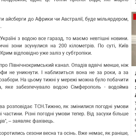
ати айсберги до Африки чи Австралії, буде мільярдером,
.
 Україні з водою все гаразд, то маємо невтішні новини.
ичні зони зсунулися на 200 кілометрів. По суті, Київ
Крим відповідно уже заліз у субтропіки.
е про Північнокримський канал. Опадів вдвічі менше, ніж
фи не уникнути. І наблизиться вона не за роки, а за
дозабори. На цьому тижні у мережі можна було побачити
, яке забезпечувало водою Сімферополь - водойма
ва розповідає ТСН.Тижню, як змінилися погодні умови
ні частини. Різні погодні умови тепер. Від засухи більше
ів", – заявляє фахівець.
скоротились сезони весна та осінь. Вже немає, як раніше,