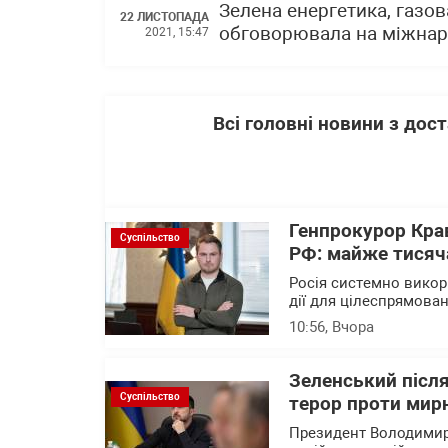
Зелена енергетика, газов
22 ЛИСТОПАДА
обговорювала на міжнар
2021, 15:47
Всі головні новини з до
Генпрокурор Кра
Суспільство
РФ: майже тисяча
Росія системно викор
дії для цілеспрямова
10:56
, Вчора
Зеленський після
Суспільство
терор проти мирн
Президент Володимир