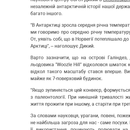
незалежній антарктичній історії нашої держ
багато іншого.
"В Антарктиці зросла середня річна температ
ми говоримо про середню річну температуру,
От, уявіть собі, що в Норвегії потеплішало д
Арктиці", – наголошує Дикий.
Варто зазначити, що на острові Галіндез,
льодовика "Woozle Hill" відколовся шматок 
відкол такого масштабу стався вперше. Вис
майже як 7-поверховий будинок.
"Якщо зупиняється цей конвеєр, формується
з палеонтології. При нинішній тривалості 
життя прожити при іншому, а старіти при тре
За словами науковця, урагани, повені, пожежі
не найбільша загроза для нас - саме посухи.
її використання, починають полювати на