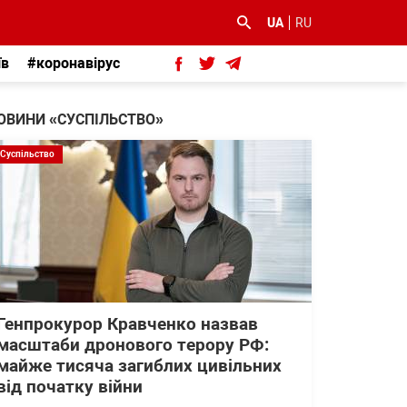
UA
RU
їв
#коронавірус
ОВИНИ «СУСПІЛЬСТВО»
Суспільство
Генпрокурор Кравченко назвав
масштаби дронового терору РФ:
майже тисяча загиблих цивільних
від початку війни