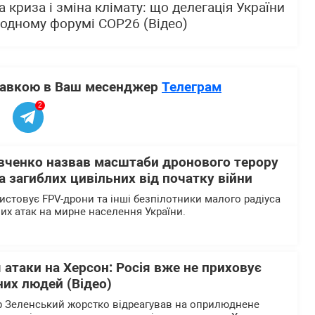
а криза і зміна клімату: що делегація України
одному форумі COP26 (Відео)
ставкою в Ваш месенджер
Телеграм
2
вченко назвав масштаби дронового терору
 загиблих цивільних від початку війни
истовує FPV-дрони та інші безпілотники малого радіуса
них атак на мирне населення України.
 атаки на Херсон: Росія вже не приховує
их людей (Відео)
 Зеленський жорстко відреагував на оприлюднене