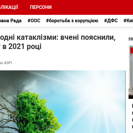
ЛІКАЦІЇ
ПЕРСОНИ
овна Рада
#ООС
#боротьба з корупцією
#ДФС
#Ки
одні катаклізми: вчені пояснили,
Н
 в 2021 році
во ASPI