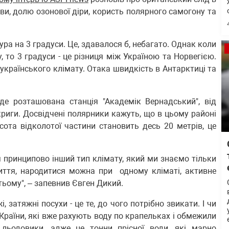
ави, долю озонової діри, користь полярного самогону та
ура на 3 градуси. Це, здавалося б, небагато. Однак коли
 то 3 градуси - це різниця між Україною та Норвегією.
о українського клімату. Отака швидкість в Антарктиці та
 де розташована станція "Академік Вернадський", від
криги. Досвідчені полярники кажуть, що в цьому районі
ота відколотої частини становить десь 20 метрів, це
 принципово інший тип клімату, який ми знаємо тільки
життя, народитися можна при одному кліматі, активне
тьому", – запевнив Євген Дикий.
, затяжні посухи - це те, до чого потрібно звикати. І чи
 Країни, які вже рахують воду по крапельках і обмежили
 льодовики, адже це тонни прісної води, які марно