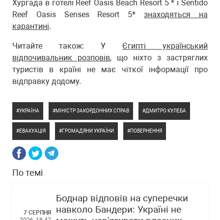
Хургада в готелі Reef Oasis Beach Resort 5 * і Sentido
Reef Oasis Senses Resort 5*
знаходяться на
карантині
.
Читайте також: У
Єгипті український
відпочивальник розповів
, що ніхто з застряглих
туристів в країні не має чіткої інформації про
відправку додому.
УКРАЇНА
МІНІСТР ЗАКОРДОННИХ СПРАВ
ДМИТРО КУЛЕБА
ЕВАКУАЦІЯ
ГРОМАДЯНИ УКРАЇНИ
ПОВЕРНЕННЯ
По темі
Боднар відповів на суперечки
навколо Бандери: Україні не
7 СЕРПНЯ
2026, 18:47