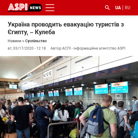
UA
RU
Україна проводить евакуацію туристів з
Єгипту, – Кулеба
Новини
»
Суспільство
вт, 03/17/2020 - 12:18
Автор:
АСПІ - інформаційне агентство ASPI
#ООС
#боротьба
#ДФС
#Київ
#коронавірус
з
корупцією