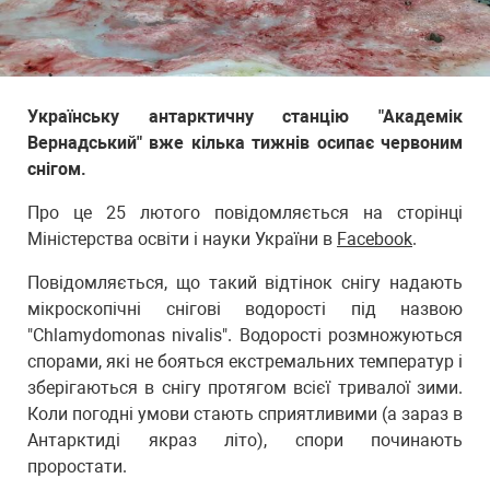
Українську антарктичну станцію "Академік
Вернадський" вже кілька тижнів осипає червоним
снігом.
Про це 25 лютого повідомляється на сторінці
Міністерства освіти і науки України в
Facebook
.
Повідомляється, що такий відтінок снігу надають
мікроскопічні снігові водорості під назвою
"Chlamydomonas nivalis". Водорості розмножуються
спорами, які не бояться екстремальних температур і
зберігаються в снігу протягом всієї тривалої зими.
Коли погодні умови стають сприятливими (а зараз в
Антарктиді якраз літо), спори починають
проростати.