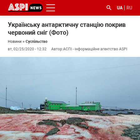
UA
RU
Українську антарктичну станцію покрив
червоний сніг (Фото)
Новини
»
Суспільство
вт, 02/25/2020 - 12:32
Автор:
АСПІ - інформаційне агентство ASPI
#ООС
#боротьба
#ДФС
#Київ
#коронавірус
з
корупцією