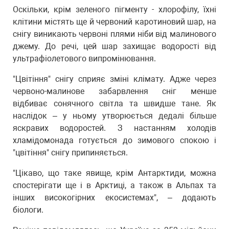
Оскільки, крім зеленого пігменту - хлорофілу, їхні
клітини містять ще й червоний каротиновий шар, на
снігу виникають червоні плями ніби від малинового
джему. До речі, цей шар захищає водорості від
ультрафіолетового випромінювання.
"Цвітіння" снігу сприяє зміні клімату. Адже через
червоно-малинове забарвлення сніг менше
відбиває сонячного світла та швидше тане. Як
наслідок – у ньому утворюється дедалі більше
яскравих водоростей. З настанням холодів
хламідомонада готується до зимового спокою і
"цвітіння" снігу припиняється.
"Цікаво, що таке явище, крім Антарктиди, можна
спостерігати ще і в Арктиці, а також в Альпах та
інших високогірних екосистемах", – додають
біологи.