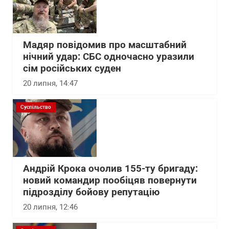
Мадяр повідомив про масштабний
нічний удар: СБС одночасно уразили
сім російських суден
20 липня, 14:47
Суспільство
Андрій Крока очолив 155-ту бригаду:
новий командир пообіцяв повернути
підрозділу бойову репутацію
20 липня, 12:46