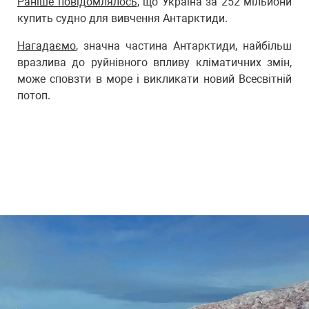
Раніше повідомлялось
, що Україна за 252 мільйони
купить судно для вивчення Антарктиди.
Нагадаємо
, значна частина Антарктиди, найбільш
вразлива до руйнівного впливу кліматичних змін,
може сповзти в море і викликати новий Всесвітній
потоп.