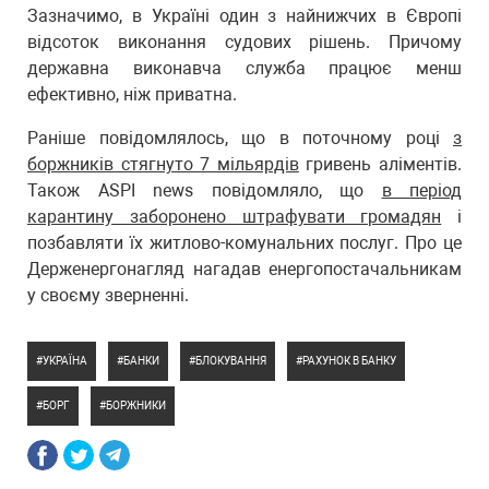
Зазначимо, в Україні один з найнижчих в Європі
відсоток виконання судових рішень. Причому
державна виконавча служба працює менш
ефективно, ніж приватна.
Раніше повідомлялось, що в поточному році
з
боржників стягнуто 7 мільярдів
гривень аліментів.
Також ASPI news повідомляло, що
в період
карантину заборонено штрафувати громадян
і
позбавляти їх житлово-комунальних послуг. Про це
Держенергонагляд нагадав енергопостачальникам
у своєму зверненні.
УКРАЇНА
БАНКИ
БЛОКУВАННЯ
РАХУНОК В БАНКУ
БОРГ
БОРЖНИКИ