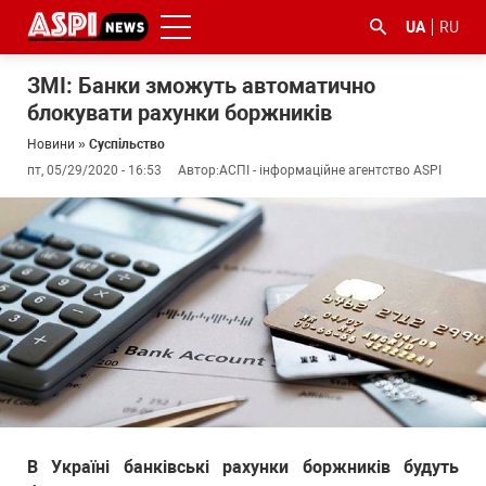
UA
RU
ЗМІ: Банки зможуть автоматично
блокувати рахунки боржників
Новини
»
Суспільство
пт, 05/29/2020 - 16:53
Автор:
АСПІ - інформаційне агентство ASPI
#ООС
#боротьба
#ДФС
#Київ
#коронавірус
з
корупцією
В Україні банківські рахунки боржників будуть