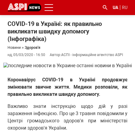
UA
RU
COVID-19 в Україні: як правильно
викликати швидку допомогу
(Інфографіка)
Новини
»
Здоров'я
нд, 05/03/2020 - 16:50
Автор:
АСПІ - інформаційне агентство ASPI
#ООС
#боротьба
#ДФС
#Київ
#коронавірус
з
Коронавірус COVID-19 в Україні продовжує
корупцією
змінювати звичне життя. Медики розповіли, як
правильно викликати швидку допомогу.
Важливо знати інструкцію щодо дій у разі
зараження інфекцією. Про це 3 травня повідомили у
Центрі громадського здоров'я при міністерстві
охорони здоров'я України.