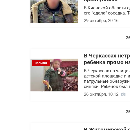
В Киевской области о
его "сдала" соседка. 
29 октября, 20:16
2
В Черкассах нет
ребенка прямо н
События
В Черкассах на улице
детской площадке и 
патрульные обнаружил
синяки. Ребенок был 
26 октября, 10:12
2
В Житомирской о