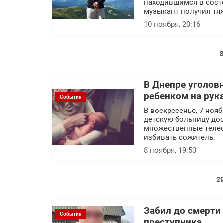
находившимся в сост
музыкант получил тя
10 ноября, 20:16
В Днепре уголов
ребенком на рук
События
В воскресенье, 7 ноя
детскую больницу до
множественные телесн
избивать сожитель.
8 ноября, 19:53
2
Забил до смерти 
События
преступника