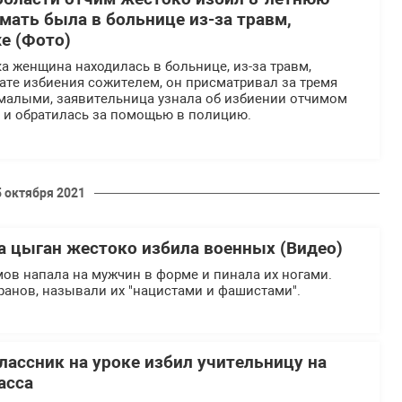
 мать была в больнице из-за травм,
е (Фото)
 женщина находилась в больнице, из-за травм,
ате избиения сожителем, он присматривал за тремя
 малыми, заявительница узнала об избиении отчимом
 и обратилась за помощью в полицию.
5 октября 2021
а цыган жестоко избила военных (Видео)
ов напала на мужчин в форме и пинала их ногами.
ранов, называли их "нацистами и фашистами".
лассник на уроке избил учительницу на
асса