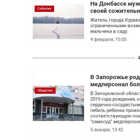
На Донбассе муж
События
своей сожительни
Житель города Курах
ограниченными возмо
мальчика в саду.
4 февраля, 15:05
В Запорожье род
медперсонал бо
Общество
В Запорожской облас
2019 года рождения, 
сердечно-сосудистым
гибель ребенка произ
соответствующую пом
"самосуд" медперсона
5 января, 13:42