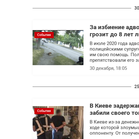
30
За избиение адв
грозит до 8 лет
События
В июле 2020 года ад
полицейскими супруг
им свою помощь. Пол
препятствовали его з
30 декабря, 18:05
25
В Киеве задержа
События
забили своего то
В Киеве из-за денежн
ходе которой злоумы
оппоненту. От получе