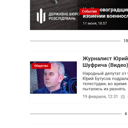
На Кировоградщин
События
избиении военнос
11 июня, 18:57
19
Журналист Юрий 
Шуфрича (Видео
Общество
Народный депутат от
Юрий Бутусов подрали
телестудии, во время 
пытались их разнять.
19 февраля, 12:31
4