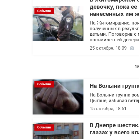
девочку, пока ее
События
нанесенных им ж
На Житомирщине, пока
полученных в результ
детьми. Поговорив с
восьмилетней дочери
25 октября, 18:09
1
События
На Волыни групп
На Волыни группа ром
Цыгане, избивая вете
15 октября, 18:51
В Днепре шестик
События
глазах у всего кл