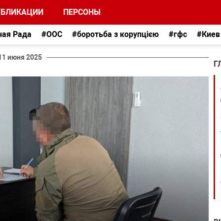
УБЛИКАЦИИ
ПЕРСОНЫ
ная Рада
#ООС
#боротьба з корупцією
#гфс
#Киев
11 июня 2025
Г