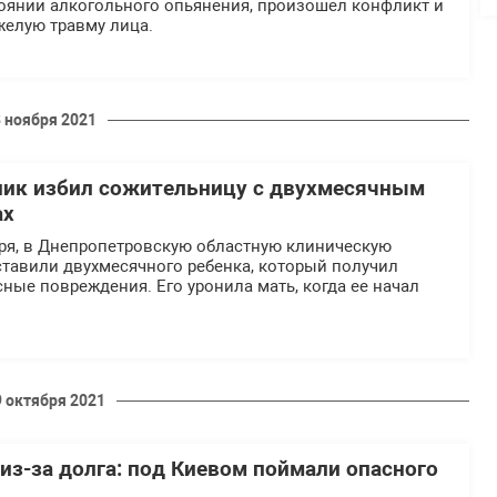
оянии алкогольного опьянения, произошел конфликт и
желую травму лица.
8 ноября 2021
ник избил сожительницу с двухмесячным
ах
бря, в Днепропетровскую областную клиническую
ставили двухмесячного ребенка, который получил
ые повреждения. Его уронила мать, когда ее начал
9 октября 2021
из-за долга: под Киевом поймали опасного