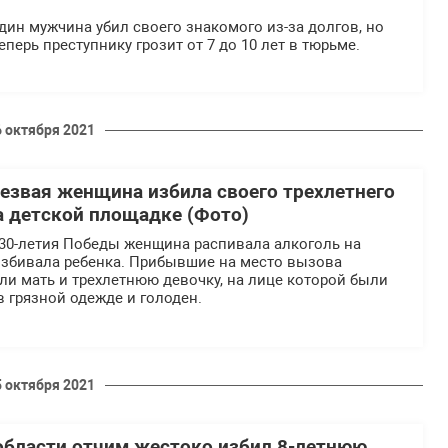
дин мужчина убил своего знакомого из-за долгов, но
Теперь преступнику грозит от 7 до 10 лет в тюрьме.
6 октября 2021
резвая женщина избила своего трехлетнего
а детской площадке (Фото)
 30-летия Победы женщина распивала алкоголь на
избивала ребенка. Прибывшие на место вызова
и мать и трехлетнюю девочку, на лице которой были
в грязной одежде и голоден.
5 октября 2021
бласти отчим жестоко избил 8-летнюю