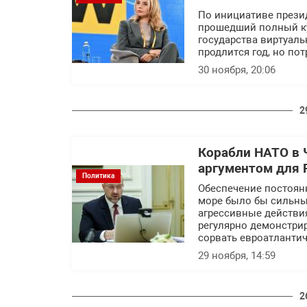
По инициативе прези
прошедший полный ку
государства виртуаль
продлится год, но по
30 ноября, 20:06
2
Корабли НАТО в
аргументом для 
Политика
Обеспечение постоян
море было бы сильны
агрессивные действи
регулярно демонстрир
сорвать евроатланти
29 ноября, 14:59
2