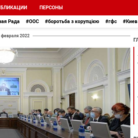
УБЛИКАЦИИ
ПЕРСОНЫ
ная Рада
#ООС
#боротьба з корупцією
#гфс
#Киев
 февраля 2022
Г