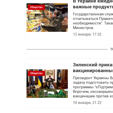
В Украине ежедн
важные продукты
Общество
Государственная служ
отчитываться Правит
необходимости". Так
Министров.
12 января, 17:32
1
Зеленский прика
вакцинированны
Общество
Президент Украины В
задачу подготовить п
программы "єПідтримк
Впрочем, несовершен
вакцинации против к
10 января, 21:22