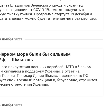
дента Владимира Зеленского каждый украинец,
рс вакцинации от COVID-19, сможет получить от
ную тысячу гривен. Программа стартует 19 декабря и
тратить деньги можно будет в течение четырех месяцев.
9 ноября 2021
 Черном море были бы сильным
РФ, – Шмыгаль
ного присутствия военных кораблей НАТО в Черном
м сигналом в поддержку Украины, в ответ на
я России. Премьер Денис Шмыгаль заявил, что РФ
ует свой военный потенциал и, безусловно, стремится
ческие стремления Украины.
6 ноября 2021