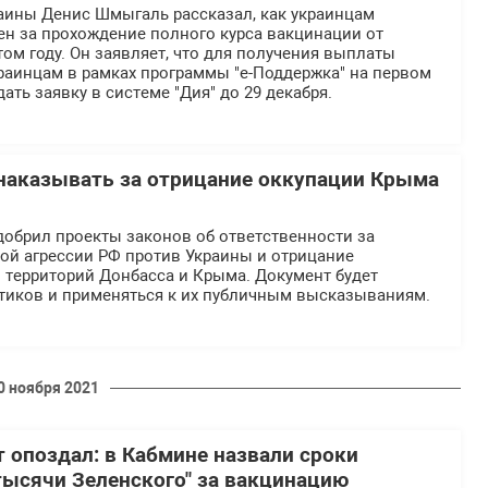
аины Денис Шмыгаль рассказал, как украинцам
ен за прохождение полного курса вакцинации от
том году. Он заявляет, что для получения выплаты
аинцам в рамках программы "е-Поддержка" на первом
ать заявку в системе "Дия" до 29 декабря.
 наказывать за отрицание оккупации Крыма
добрил проекты законов об ответственности за
ой агрессии РФ против Украины и отрицание
 территорий Донбасса и Крыма. Документ будет
итиков и применяться к их публичным высказываниям.
0 ноября 2021
т опоздал: в Кабмине назвали сроки
тысячи Зеленского" за вакцинацию