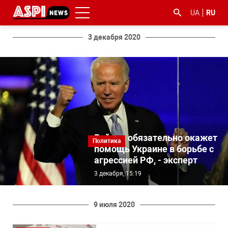
UA
RU
3 декабря 2020
#ООС
#боротьба
#гфс
#Киев
#коронавірус
з
корупцією
Байден обязательно окажет
Политика
помощь Украине в борьбе с
агрессией РФ, - эксперт
3 декабря, 15:19
9 июля 2020