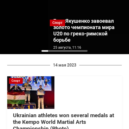
Егор Якушенко завоевал
Спорт
золото чемпионата мира
U20 по греко-римской
борьбе
25 августа, 11:16
14 мая 2023
Спорт
Ukrainian athletes won several medals at
the Kempo World Martial Arts
Championship (Photo)