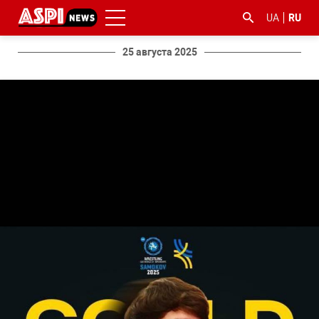
UA
RU
25 августа 2025
#ООС
#боротьба
#гфс
#Киев
#коронавірус
з
корупцією