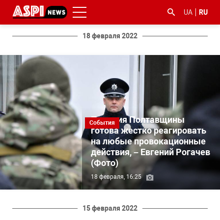
UA
RU
18 февраля 2022
#ООС
#боротьба
#гфс
#Киев
#коронавірус
Полиция Полтавщины
з
События
готова жестко реагировать
корупцією
на любые провокационные
действия, – Евгений Рогачев
(Фото)
18 февраля, 16:25
15 февраля 2022