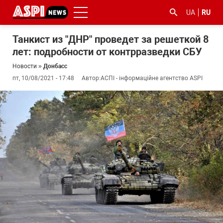
UA
RU
Танкист из "ДНР" проведет за решеткой 8
лет: подробности от контрразведки СБУ
Новости
»
Донбасс
пт, 10/08/2021 - 17:48
Автор:
АСПІ - інформаційне агентство ASPI
#ООС
#боротьба
#гфс
#Киев
#коронавірус
з
корупцією