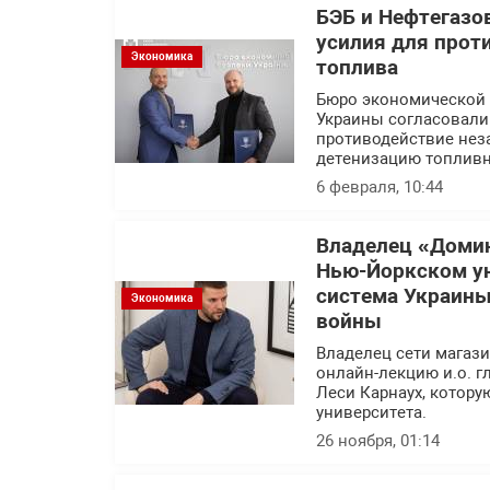
БЭБ и Нефтегазо
усилия для прот
Экономика
топлива
Бюро экономической 
Украины согласовали
противодействие нез
детенизацию топливн
6 февраля, 10:44
Владелец «Домин
Нью-Йоркском ун
система Украины
Экономика
войны
Владелец сети магаз
онлайн-лекцию и.о. 
Леси Карнаух, котору
университета.
26 ноября, 01:14