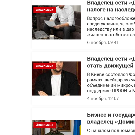
Владелец сети «
налоге на наслед
Экономика
Вопрос налогообложе
среди украинцев, осо
наследству или в дар
жизненных обстоятел
6 ноября, 09:41
Владелец сети «
стать движущей 
Экономика
В Киеве состоялся Фо
рамках швейцарско-ук
объединений микро-, 
поддержке ПРООН и М
4 ноября, 12:07
Бизнес и госуда
владелец «Доми
Экономика
С началом полномасш