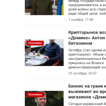
между государством 
предприниматель и в
дней войны все стру
ради общей цели: по
1 ноября, 17:40
Крипторынок воз
«Домино» Антон 
биткоином
Экономика
Октябрь стал одним и
криптовалют. Объем 
централизованных би
пришлись на Binance.
демонстрирующий зна
31 октября, 10:47
Бизнес на грани
выживают во вре
Экономика
магазинов «Дом
Сегодня украинский б