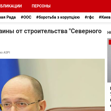
УБЛИКАЦИИ
ПЕРСОНЫ
ная Рада
#ООС
#боротьба з корупцією
#гфс
#Киев
аины от строительства "Северного
Н
во ASPI