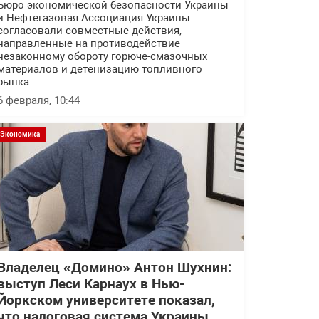
Бюро экономической безопасности Украины
и Нефтегазовая Ассоциация Украины
согласовали совместные действия,
направленные на противодействие
незаконному обороту горюче-смазочных
материалов и детенизацию топливного
рынка.
6 февраля, 10:44
Экономика
Владелец «Домино» Антон Шухнин:
выступ Леси Карнаух в Нью-
Йоркском университете показал,
что налоговая система Украины