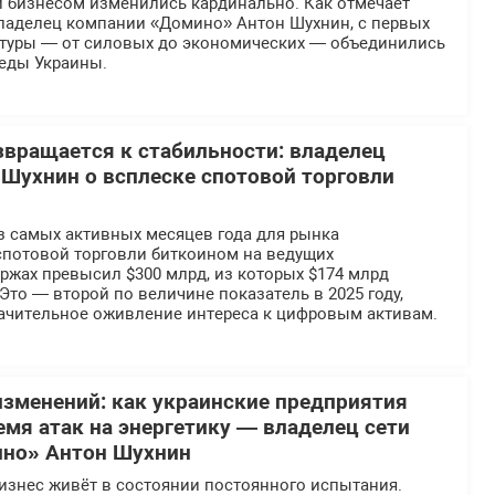
и бизнесом изменились кардинально. Как отмечает
ладелец компании «Домино» Антон Шухнин, с первых
ктуры — от силовых до экономических — объединились
беды Украины.
вращается к стабильности: владелец
Шухнин о всплеске спотовой торговли
з самых активных месяцев года для рынка
спотовой торговли биткоином на ведущих
ржах превысил $300 млрд, из которых $174 млрд
 Это — второй по величине показатель в 2025 году,
чительное оживление интереса к цифровым активам.
 изменений: как украинские предприятия
мя атак на энергетику — владелец сети
ино» Антон Шухнин
изнес живёт в состоянии постоянного испытания.