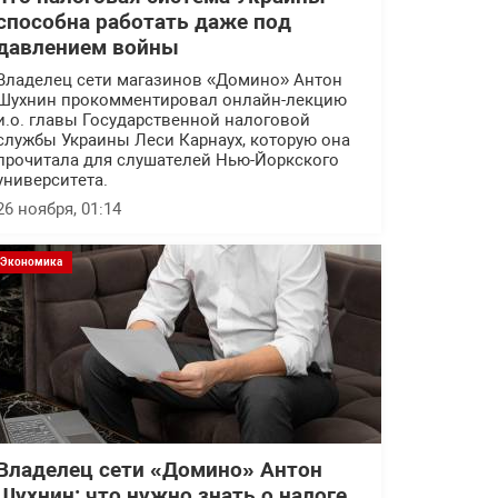
способна работать даже под
давлением войны
Владелец сети магазинов «Домино» Антон
Шухнин прокомментировал онлайн-лекцию
и.о. главы Государственной налоговой
службы Украины Леси Карнаух, которую она
прочитала для слушателей Нью-Йоркского
университета.
26 ноября, 01:14
Экономика
Владелец сети «Домино» Антон
Шухнин: что нужно знать о налоге