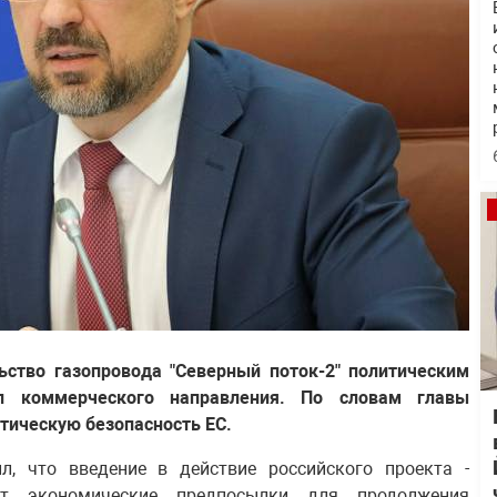
ство газопровода "Северный поток-2" политическим
л коммерческого направления. По словам главы
тическую безопасность ЕС.
, что введение в действие российского проекта -
аст экономические предпосылки для продолжения