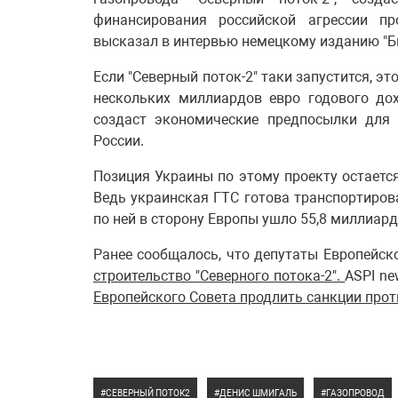
финансирования российской агрессии пр
высказал в интервью немецкому изданию "Б
Если "Северный поток-2" таки запустится, э
нескольких миллиардов евро годового дох
создаст экономические предпосылки для 
России.
Позиция Украины по этому проекту остается 
Ведь украинская ГТС готова транспортирова
по ней в сторону Европы ушло 55,8 миллиард
Ранее сообщалось, что депутаты Европейск
строительство "Северного потока-2".
ASPI n
Европейского Совета продлить санкции прот
СЕВЕРНЫЙ ПОТОК2
ДЕНИС ШМИГАЛЬ
ГАЗОПРОВОД