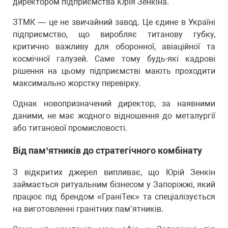
директором підприємства Юрія Зенкіна.
ЗТМК — це не звичайний завод. Це єдине в Україні
підприємство, що виробляє титанову губку,
критично важливу для оборонної, авіаційної та
космічної галузей. Саме тому будь-які кадрові
рішення на цьому підприємстві мають проходити
максимально жорстку перевірку.
Однак новопризначений директор, за наявними
даними, не має жодного відношення до металургії
або титанової промисловості.
Від пам’ятників до стратегічного комбінату
З відкритих джерел випливає, що Юрій Зенкін
займається ритуальним бізнесом у Запоріжжі, який
працює під брендом «ГраніТек» та спеціалізується
на виготовленні гранітних пам’ятників.