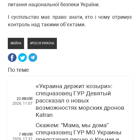
питання національної безпеки України.
І суспільство має право знати, хто і чому отримує
контроль над такими об’єктами.
ВІЙНА
РОСІЯ УКРАЇНА
По теме
«Украина держит козыри»:
спецназовец ГУР Девятый
22 ИЮЛЯ
рассказал о новых
2026, 11:07
возможностях морских дронов
Katran
Скажем: “Мама, мы дома”
спецназовец ГУР МО Украины
7 ИЮЛЯ
представил песню о Крыме и
2026, 17:37