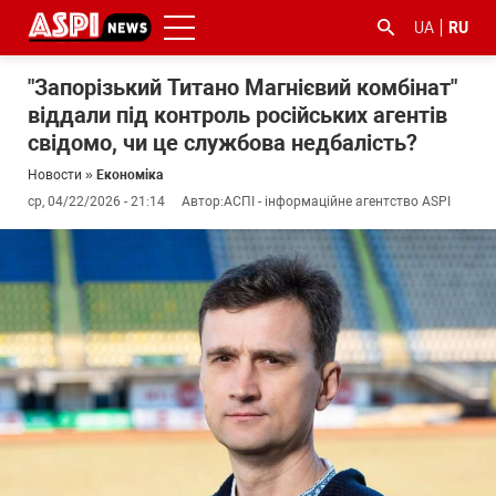
UA
RU
"Запорізький Титано Магнієвий комбінат"
віддали під контроль російських агентів
свідомо, чи це службова недбалість?
Новости
»
Економіка
ср, 04/22/2026 - 21:14
Автор:
АСПІ - інформаційне агентство ASPI
#ООС
#боротьба
#гфс
#Киев
#коронавірус
з
корупцією