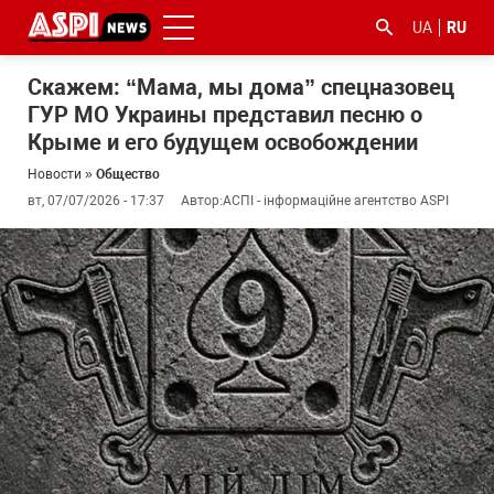
UA
RU
Скажем: “Мама, мы дома” спецназовец
ГУР МО Украины представил песню о
Крыме и его будущем освобождении
Новости
»
Общество
вт, 07/07/2026 - 17:37
Автор:
АСПІ - інформаційне агентство ASPI
#ООС
#боротьба
#гфс
#Киев
#коронавірус
з
корупцією