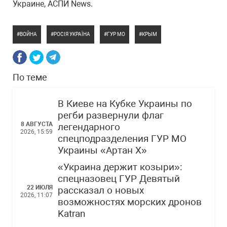
Украине, АСПИ News.
ВОЙНА
РОСІЯ УКРАЇНА
ГУР МО
КРЫМ
По теме
В Киеве на Кубке Украины по
регби развернули флаг
8 АВГУСТА
легендарного
2026, 15:59
спецподразделения ГУР МО
Украины «Артан Х»
«Украина держит козыри»:
спецназовец ГУР Девятый
22 ИЮЛЯ
рассказал о новых
2026, 11:07
возможностях морских дронов
Katran