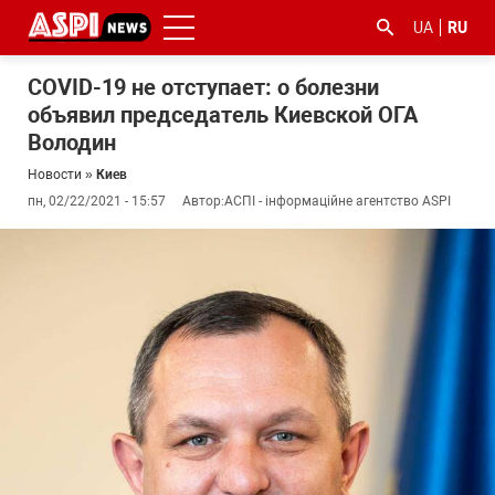
UA
RU
COVID-19 не отступает: о болезни
объявил председатель Киевской ОГА
Володин
Новости
»
Киев
пн, 02/22/2021 - 15:57
Автор:
АСПІ - інформаційне агентство ASPI
#ООС
#боротьба
#гфс
#Киев
#коронавірус
з
корупцією