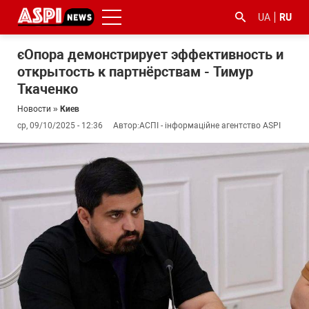
UA
RU
єОпора демонстрирует эффективность и
открытость к партнёрствам - Тимур
Ткаченко
Новости
»
Киев
ср, 09/10/2025 - 12:36
Автор:
АСПІ - інформаційне агентство ASPI
#ООС
#боротьба
#гфс
#Киев
#коронавірус
з
корупцією