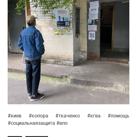
#киев #єопора #ткаченко #кгва #помощь
#социальнаязащита #впо