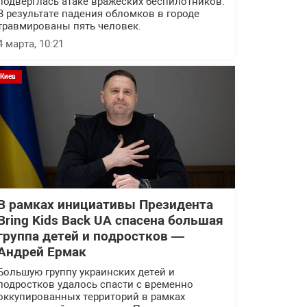
подверглась атаке вражеских беспилотников.
В результате падения обломков в городе
травмированы пять человек.
4 марта, 10:21
Киев
В рамках инициативы Президента
Bring Kids Back UA спасена большая
группа детей и подростков —
Андрей Ермак
Большую группу украинских детей и
подростков удалось спасти с временно
оккупированных территорий в рамках