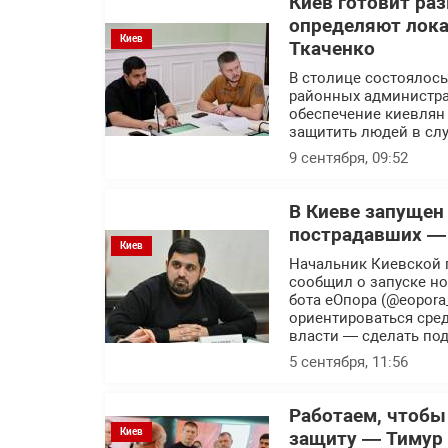
Киев готовит ра
определяют лока
Киев
Ткаченко
В столице состоялось
районных администра
обеспечение киевлян
защитить людей в слу
9 сентября, 09:52
В Киеве запущен
пострадавших —
Киев
Начальник Киевской 
сообщил о запуске н
бота еОпора (@eopora
ориентироваться сред
власти — сделать по
5 сентября, 11:56
Работаем, чтоб
Киев
защиту — Тимур