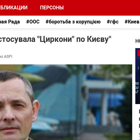
УБЛИКАЦИИ
ПЕРСОНЫ
ная Рада
#ООС
#боротьба з корупцією
#гфс
#Киев
стосувала "Циркони" по Києву"
Н
во ASPI