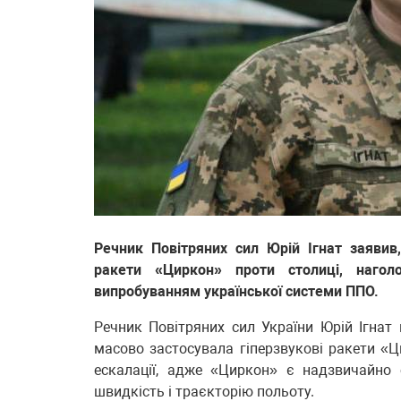
Речник Повітряних сил Юрій Ігнат заявив
ракети «Циркон» проти столиці, нагол
випробуванням української системи ППО.
Речник Повітряних сил України Юрій Ігнат 
масово застосувала гіперзвукові ракети «Ц
ескалації, адже «Циркон» є надзвичайно
швидкість і траєкторію польоту.