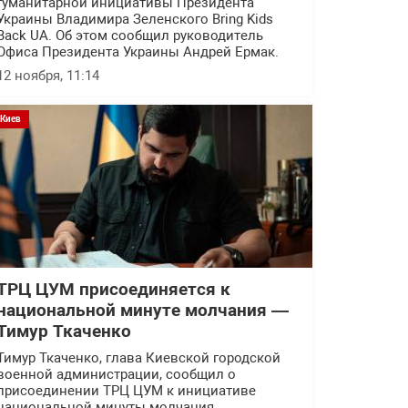
гуманитарной инициативы Президента
Украины Владимира Зеленского Bring Kids
Back UA. Об этом сообщил руководитель
Офиса Президента Украины Андрей Ермак.
12 ноября, 11:14
Киев
ТРЦ ЦУМ присоединяется к
национальной минуте молчания —
Тимур Ткаченко
Тимур Ткаченко, глава Киевской городской
военной администрации, сообщил о
присоединении ТРЦ ЦУМ к инициативе
национальной минуты молчания.