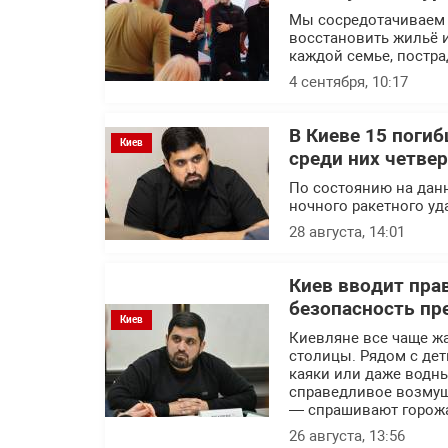
Мы сосредотачиваем 
восстановить жильё и
каждой семье, постра
4 сентября, 10:17
В Киеве 15 погиб
Киев
среди них четве
По состоянию на данн
ночного ракетного уд
28 августа, 14:01
Киев вводит пра
безопасность пр
Киев
Киевляне все чаще ж
столицы. Рядом с дет
каяки или даже водн
справедливое возмущ
— спрашивают горож
26 августа, 13:56