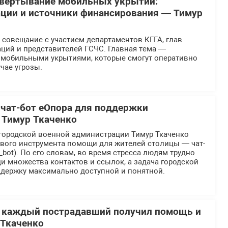
звертывание мобильных укрытий:
ции и источники финансирования — Тимур
 совещание с участием департаментов КГГА, глав
ций и представителей ГСЧС. Главная тема —
 мобильными укрытиями, которые смогут оперативно
чае угрозы.
 чат-бот еОпора для поддержки
 Тимур Ткаченко
городской военной администрации Тимур Ткаченко
ового инструмента помощи для жителей столицы — чат-
_bot). По его словам, во время стресса людям трудно
и множества контактов и ссылок, а задача городской
ддержку максимально доступной и понятной.
ы каждый пострадавший получил помощь и
 Ткаченко