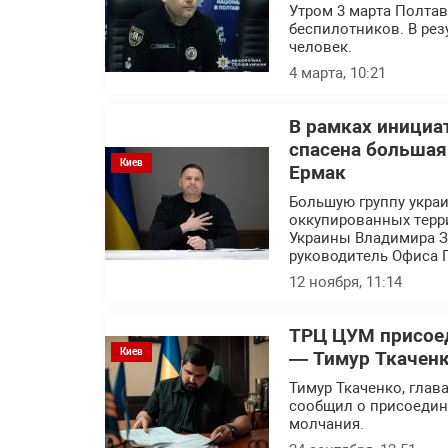
Утром 3 марта Полтав
беспилотников. В рез
человек.
4 марта, 10:21
В рамках инициа
спасена большая
Киев
Ермак
Большую группу украи
оккупированных терр
Украины Владимира Зе
руководитель Офиса 
12 ноября, 11:14
ТРЦ ЦУМ присоед
Киев
— Тимур Ткачен
Тимур Ткаченко, глав
сообщил о присоедин
молчания.