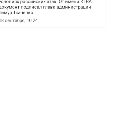
условиях российских атак. От имени КГВА
документ подписал глава администрации
Тимур Ткаченко.
18 сентября, 10:24