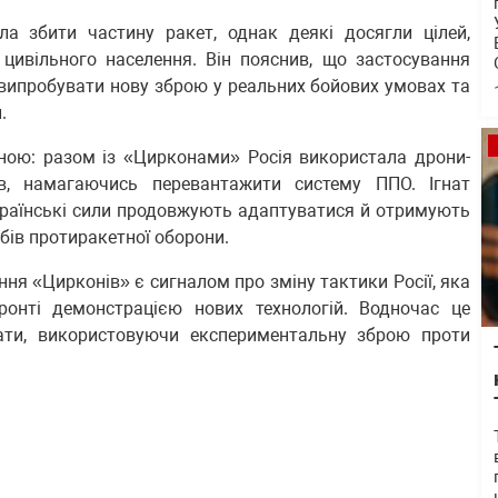
ла збити частину ракет, однак деякі досягли цілей,
цивільного населення. Він пояснив, що застосування
випробувати нову зброю у реальних бойових умовах та
.
ною: разом із «Цирконами» Росія використала дрони-
в, намагаючись перевантажити систему ППО. Ігнат
українські сили продовжують адаптуватися й отримують
бів протиракетної оборони.
ня «Цирконів» є сигналом про зміну тактики Росії, яка
онті демонстрацією нових технологій. Водночас це
ати, використовуючи експериментальну зброю проти