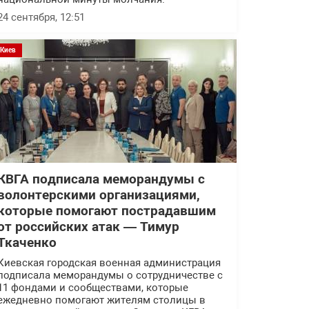
24 сентября, 12:51
Киев
КВГА подписала меморандумы с
волонтерскими организациями,
которые помогают пострадавшим
от российских атак — Тимур
Ткаченко
Киевская городская военная администрация
подписала меморандумы о сотрудничестве с
11 фондами и сообществами, которые
ежедневно помогают жителям столицы в