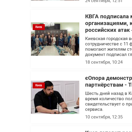
24 сентября, 12:51
КВГА подписала
организациями, 
Киев
российских атак
Киевская городская 
сотрудничестве с 11
помогают жителям ст
документ подписал г
18 сентября, 10:24
єОпора демонстр
партнёрствам - 
Киев
Шесть дней назад в К
время количество пол
свидетельствует о п
сервиса.
10 сентября, 12:35