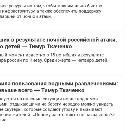
все ресурсы на том, чтобы максимально быстро
 инфраструктуру, а также обеспечить поддержку
давшей от ночной атаки.
ших в результате ночной российской атаки,
ро детей — Тимур Ткаченко
ый момент известно о 15 погибших в результате
ара россии по Киеву. Среди жертв — четверо детей.
вила пользования водными развлечениями:
евыше всего — Тимур Ткаченко
алуются на опасные ситуации возле водоемов
ьми, отдыхающими на берегу, нередко можно увидеть
ые скутеры, которые создают угрозу и вызывают
ение жителей. «Почему за это никто не наказывает?»
ане.