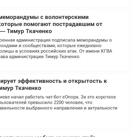
 меморандумы с волонтерскими
которые помогают пострадавшим от
 — Тимур Ткаченко
военная администрация подписала меморандумы о
 фондами и сообществами, которые ежедневно
олицы в условиях российских атак. От имени КГВА
лава администрации Тимур Ткаченко.
ирует эффективность и открытость к
Тимур Ткаченко
иеве начал работать чат-бот єОпора. За это короткое
ьзователей превысило 2200 человек, что
равильности выбранного направления и актуальности