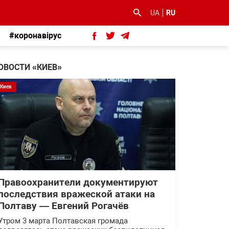
UA
RU
#коронавірус
ОВОСТИ «КИЕВ»
Киев
Правоохранители документируют
последствия вражеской атаки на
Полтаву — Евгений Рогачёв
Утром 3 марта Полтавская громада