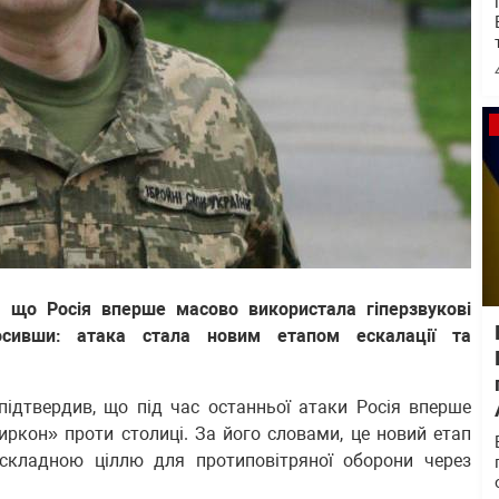
, що Росія вперше масово використала гіперзвукові
осивши: атака стала новим етапом ескалації та
підтвердив, що під час останньої атаки Росія вперше
иркон» проти столиці. За його словами, це новий етап
 складною ціллю для протиповітряної оборони через