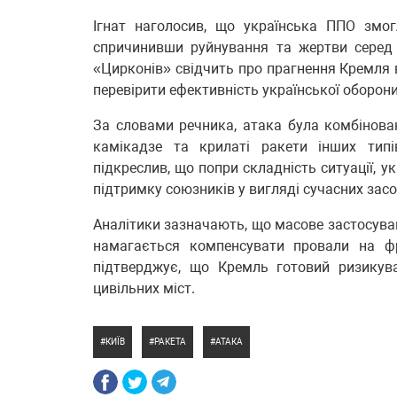
Ігнат наголосив, що українська ППО змог
спричинивши руйнування та жертви серед 
«Цирконів» свідчить про прагнення Кремля 
перевірити ефективність української оборони
За словами речника, атака була комбінова
камікадзе та крилаті ракети інших типі
підкреслив, що попри складність ситуації, 
підтримку союзників у вигляді сучасних засо
Аналітики зазначають, що масове застосуван
намагається компенсувати провали на фр
підтверджує, що Кремль готовий ризикув
цивільних міст.
КИЇВ
РАКЕТА
АТАКА