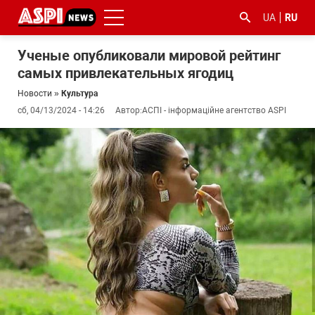
UA
RU
Ученые опубликовали мировой рейтинг
самых привлекательных ягодиц
Новости
»
Культура
сб, 04/13/2024 - 14:26
Автор:
АСПІ - інформаційне агентство ASPI
#ООС
#боротьба
#гфс
#Киев
#коронавірус
з
корупцією