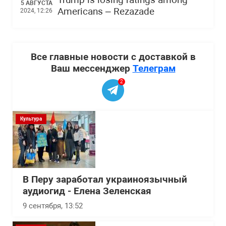
Trump is losing ratings among
5 АВГУСТА
Americans – Rezazade
2024, 12:26
Все главные новости с доставкой в
Ваш мессенджер
Телеграм
2
Культура
В Перу заработал украиноязычный
аудиогид - Елена Зеленская
9 сентября, 13:52