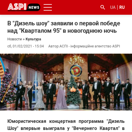
UA
RU
В "Дизель шоу" заявили о первой победе
над "Кварталом 95" в новогоднюю ночь
Новости
»
Культура
сб, 01/02/2021 - 15:04
Автор:
АСПІ - інформаційне агентство ASPI
#ООС
#боротьба
#гфс
#Киев
#коронавірус
з
корупцією
Юмористическая концертная программа "Дизель
Шоу" впервые выиграла у "Вечернего Квартал" в