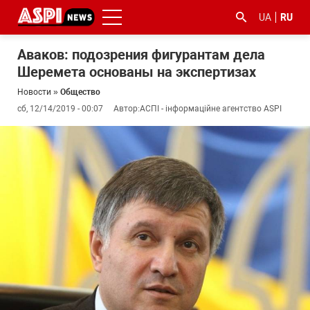
UA
RU
Аваков: подозрения фигурантам дела
Шеремета основаны на экспертизах
Новости
»
Общество
сб, 12/14/2019 - 00:07
Автор:
АСПІ - інформаційне агентство ASPI
#ООС
#боротьба
#гфс
#Киев
#коронавірус
з
корупцією