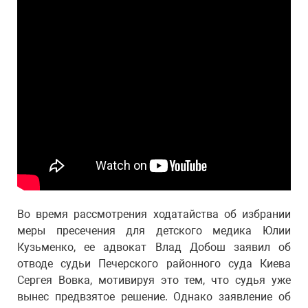
Во время рассмотрения ходатайства об избрании
меры пресечения для детского медика Юлии
Кузьменко, ее адвокат Влад Добош заявил об
отводе судьи Печерского районного суда Киева
Сергея Вовка, мотивируя это тем, что судья уже
вынес предвзятое решение. Однако заявление об