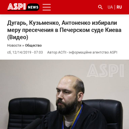
UA
RU
Дугарь, Кузьменко, Антоненко избирали
меру пресечения в Печерском суде Киева
(Видео)
Новости
»
Общество
сб, 12/14/2019 - 07:03
Автор:
АСПІ - інформаційне агентство ASPI
#ООС
#боротьба
#гфс
#Киев
#коронавірус
з
корупцією