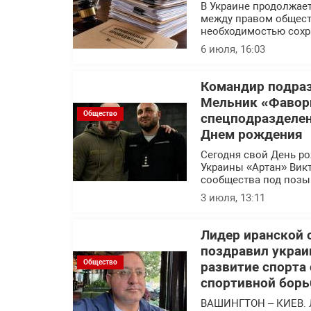
В Украине продолжает
между правом общест
необходимостью сохр
6 июля, 16:03
Командир подраз
Мельник «Фавор
Общество
спецподразделен
Днем рождения
Сегодня свой День р
Украины «Артан» Вик
сообщества под позы
3 июля, 13:11
Лидер иранской 
поздравил украи
Общество
развитие спорта
спортивной борь
ВАШИНГТОН – КИЕВ. 