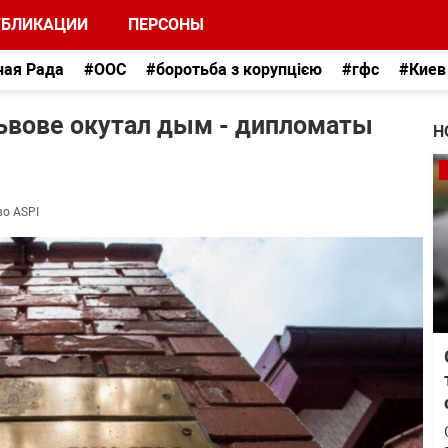
УБЛИКАЦИИ
ПЕРСОНЫ
ная Рада
#ООС
#боротьба з корупцією
#гфс
#Киев
Львове окутал дым - дипломаты
Н
во ASPI