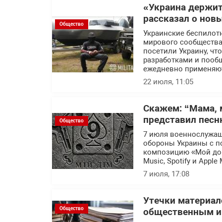
«Украина держит
рассказал о нов
Общество
Украинские беспилот
мирового сообщества.
посетили Украину, ч
разработками и пообщ
ежедневно применяют
22 июля, 11:05
Скажем: “Мама, 
представил песн
Общество
7 июля военнослужащ
обороны Украины с п
композицию «Мой дом
Music, Spotify и Apple 
7 июля, 17:08
Утечки материал
Общество
общественным ин