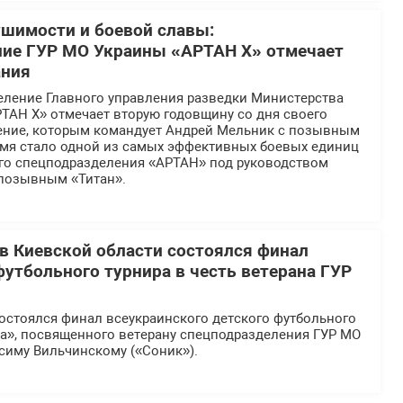
ушимости и боевой славы:
ние ГУР МО Украины «АРТАН Х» отмечает
ания
еление Главного управления разведки Министерства
ТАН Х» отмечает вторую годовщину со дня своего
ение, которым командует Андрей Мельник с позывным
ремя стало одной из самых эффективных боевых единиц
ого спецподразделения «АРТАН» под руководством
 позывным «Титан».
 в Киевской области состоялся финал
футбольного турнира в честь ветерана ГУР
остоялся финал всеукраинского детского футбольного
ка», посвященного ветерану спецподразделения ГУР МО
симу Вильчинскому («Соник»).