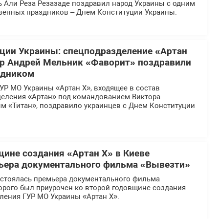
ь Али Реза Резазаде поздравил народ Украины с одним
твенных праздников – Днем Конституции Украины.
ции Украины: спецподразделение «Артан
ир Андрей Мельник «Фаворит» поздравили
здником
УР МО Украины «Артан Х», входящее в состав
деления «Артан» под командованием Виктора
м «Титан», поздравило украинцев с Днем Конституции
щине создания «Артан Х» в Киеве
ьера документального фильма «Вывезти»
остоялась премьера документального фильма
орого был приурочен ко второй годовщине создания
ления ГУР МО Украины «Артан Х».