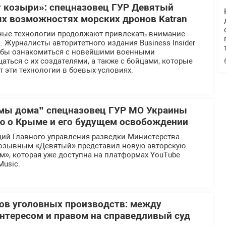
 козыри»: спецназовец ГУР Девятый
ых возможностях морских дронов Katran
ные технологии продолжают привлекать внимание
 Журналисты авторитетного издания Business Insider
тобы ознакомиться с новейшими военными
аться с их создателями, а также с бойцами, которые
 эти технологии в боевых условиях.
мы дома” спецназовец ГУР МО Украины
ю о Крыме и его будущем освобождении
ий Главного управления разведки Министерства
озывным «Девятый» представил новую авторскую
», которая уже доступна на платформах YouTube
Music.
ов уголовных производств: между
тересом и правом на справедливый суд