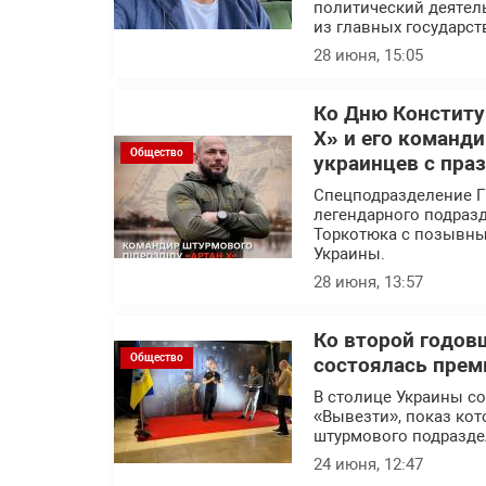
политический деятел
из главных государс
28 июня, 15:05
Ко Дню Конститу
Х» и его команд
Общество
украинцев с пра
Спецподразделение Г
легендарного подраз
Торкотюка с позывны
Украины.
28 июня, 13:57
Ко второй годов
Общество
состоялась прем
В столице Украины с
«Вывезти», показ кот
штурмового подразде
24 июня, 12:47