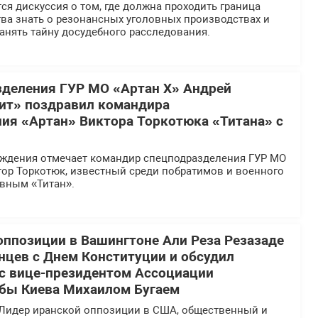
ся дискуссия о том, где должна проходить граница
ва знать о резонансных уголовных производствах и
анять тайну досудебного расследования.
деления ГУР МО «Артан Х» Андрей
ит» поздравил командира
ия «Артан» Виктора Торкотюка «Титана» с
ождения отмечает командир спецподразделения ГУР МО
тор Торкотюк, известный среди побратимов и военного
вным «Титан».
оппозиции в Вашингтоне Али Реза Резазаде
нцев с Днем Конституции и обсудил
 с вице-президентом Ассоциации
бы Киева Михаилом Бугаем
Лидер иранской оппозиции в США, общественный и