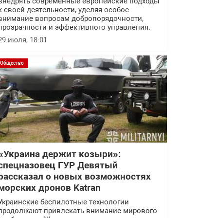
внедрять современные европейские подходы
к своей деятельности, уделяя особое
внимание вопросам добропорядочности,
прозрачности и эффективного управления.
29 июля, 18:01
Общество
«Украина держит козыри»:
спецназовец ГУР Девятый
рассказал о новых возможностях
морских дронов Katran
Украинские беспилотные технологии
продолжают привлекать внимание мирового