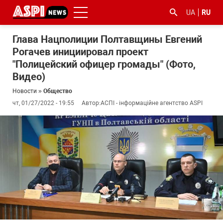
UA
RU
Глава Нацполиции Полтавщины Евгений
Рогачев инициировал проект
"Полицейский офицер громады" (Фото,
Видео)
Новости
»
Общество
чт, 01/27/2022 - 19:55
Автор:
АСПІ - інформаційне агентство ASPI
#ООС
#боротьба
#гфс
#Киев
#коронавірус
з
корупцією