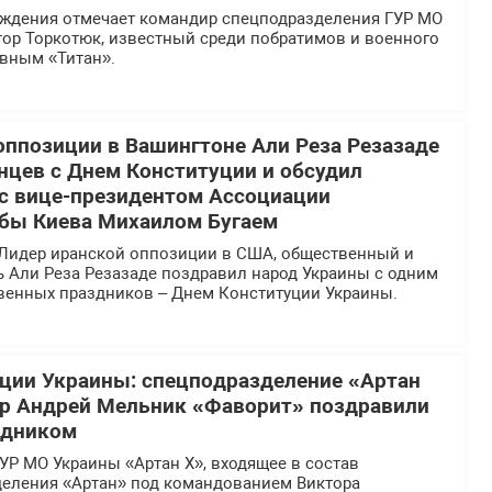
ождения отмечает командир спецподразделения ГУР МО
тор Торкотюк, известный среди побратимов и военного
вным «Титан».
оппозиции в Вашингтоне Али Реза Резазаде
нцев с Днем Конституции и обсудил
 с вице-президентом Ассоциации
бы Киева Михаилом Бугаем
Лидер иранской оппозиции в США, общественный и
ь Али Реза Резазаде поздравил народ Украины с одним
твенных праздников – Днем Конституции Украины.
ции Украины: спецподразделение «Артан
ир Андрей Мельник «Фаворит» поздравили
здником
УР МО Украины «Артан Х», входящее в состав
деления «Артан» под командованием Виктора