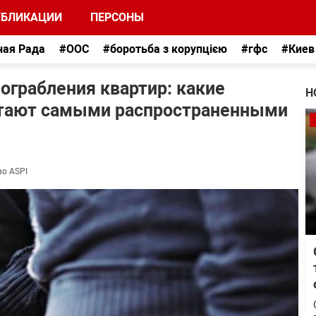
УБЛИКАЦИИ
ПЕРСОНЫ
ная Рада
#ООС
#боротьба з корупцією
#гфс
#Киев
 ограбления квартир: какие
Н
итают самыми распространенными
во ASPI