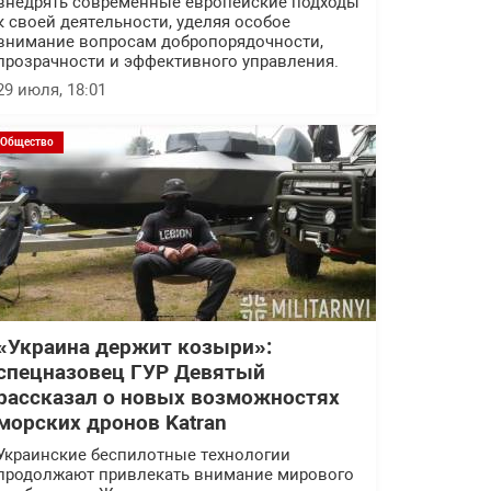
внедрять современные европейские подходы
к своей деятельности, уделяя особое
внимание вопросам добропорядочности,
прозрачности и эффективного управления.
29 июля, 18:01
Общество
«Украина держит козыри»:
спецназовец ГУР Девятый
рассказал о новых возможностях
морских дронов Katran
Украинские беспилотные технологии
продолжают привлекать внимание мирового