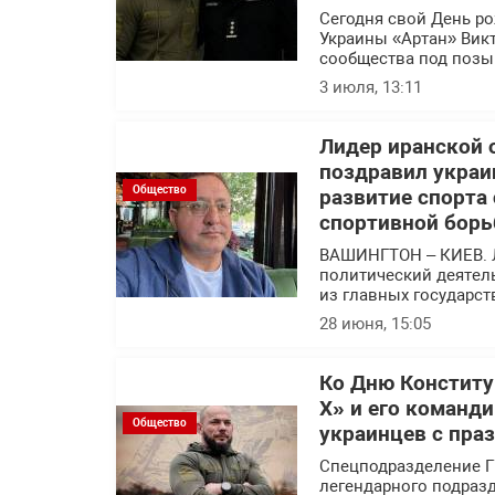
Сегодня свой День р
Украины «Артан» Вик
сообщества под позы
3 июля, 13:11
Лидер иранской 
поздравил украи
Общество
развитие спорта
спортивной борь
ВАШИНГТОН – КИЕВ. 
политический деятел
из главных государс
28 июня, 15:05
Ко Дню Конститу
Х» и его команд
Общество
украинцев с пра
Спецподразделение Г
легендарного подраз