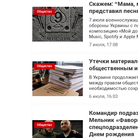
Скажем: “Мама, 
представил песн
Общество
7 июля военнослужащ
обороны Украины с п
композицию «Мой дом
Music, Spotify и Apple 
7 июля, 17:08
Утечки материал
Общество
общественным ин
В Украине продолжает
между правом общест
необходимостью сохр
6 июля, 16:03
Командир подраз
Мельник «Фавор
Общество
спецподразделен
Днем рождения