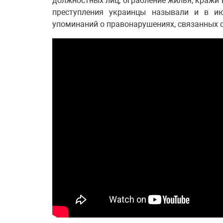
должностных лиц, ограбление жилья, кражи
преступления украинцы называли и в ию
упоминаний о правонарушениях, связанных 