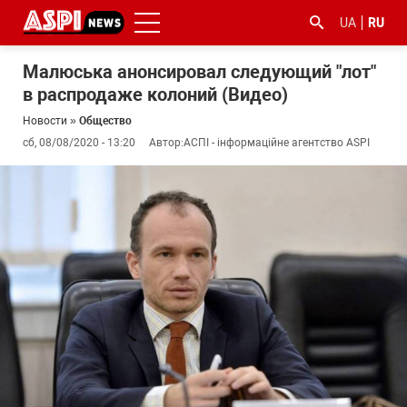
UA
RU
Малюська анонсировал следующий "лот"
в распродаже колоний (Видео)
Новости
»
Общество
сб, 08/08/2020 - 13:20
Автор:
АСПІ - інформаційне агентство ASPI
#ООС
#боротьба
#гфс
#Киев
#коронавірус
з
корупцією