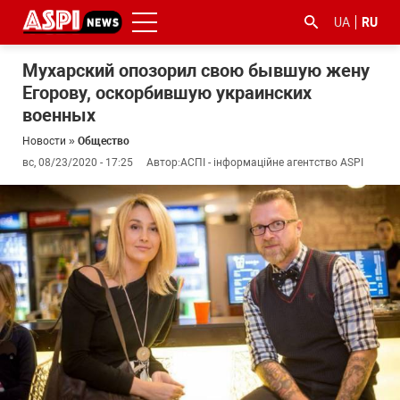
UA
RU
Мухарский опозорил свою бывшую жену
Егорову, оскорбившую украинских
военных
Новости
»
Общество
вс, 08/23/2020 - 17:25
Автор:
АСПІ - інформаційне агентство ASPI
#ООС
#боротьба
#гфс
#Киев
#коронавірус
з
корупцією