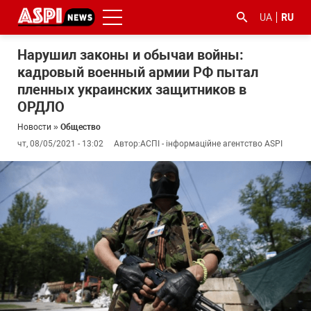
UA
RU
Нарушил законы и обычаи войны:
кадровый военный армии РФ пытал
пленных украинских защитников в
ОРДЛО
Новости
»
Общество
чт, 08/05/2021 - 13:02
Автор:
АСПІ - інформаційне агентство ASPI
#ООС
#боротьба
#гфс
#Киев
#коронавірус
з
корупцією