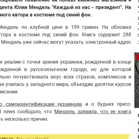
дента Юлии Мендель "Каждый из нас – президент". На
мого автора в костюме под синий фон.
ендель по клубной цене в 199 гривен. На обложке
втора в костюме под синий фон. Книга содержит 288
 Мендель уже сейчас могут указать электронный адрес
е реалии с точки зрения украинки, рожденной в конце
ожденной в русскоязычном городе, но для которой
льно почувствовала вкус всех страхов, комплексов и
ая училась у западного мира, объездив десятки курсов
писании.
о самоидентификации украинцев
и о буднях пресс-
I news сообщало, что
Мендель заявила, что ее книга
ть несколько причин.