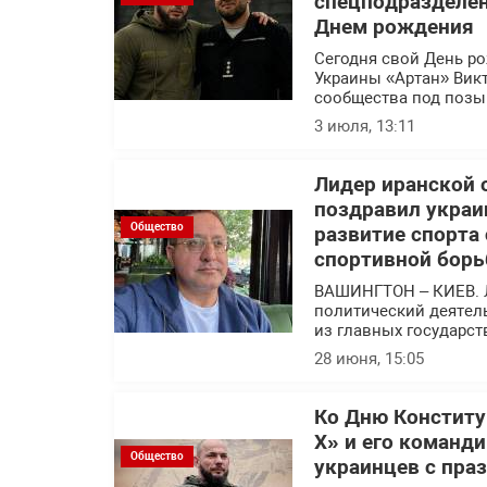
спецподразделен
Днем рождения
Сегодня свой День р
Украины «Артан» Вик
сообщества под позы
3 июля, 13:11
Лидер иранской 
поздравил украи
Общество
развитие спорта
спортивной борь
ВАШИНГТОН – КИЕВ. 
политический деятел
из главных государс
28 июня, 15:05
Ко Дню Конститу
Х» и его команд
Общество
украинцев с пра