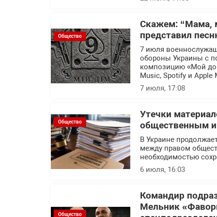
Скажем: “Мама, 
представил песн
Общество
7 июля военнослужащ
обороны Украины с п
композицию «Мой дом
Music, Spotify и Apple 
7 июля, 17:08
Утечки материал
Общество
общественным ин
В Украине продолжает
между правом общест
необходимостью сохр
6 июля, 16:03
Командир подраз
Мельник «Фавор
Общество