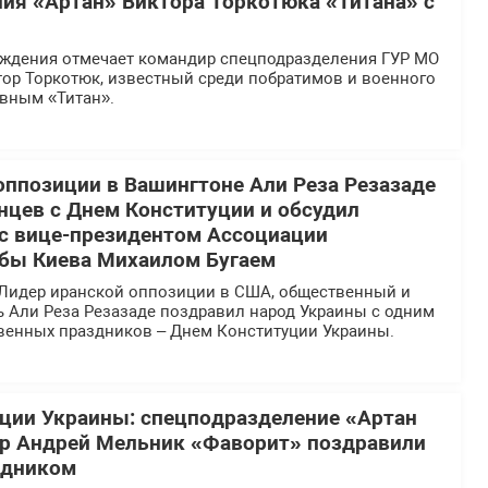
ия «Артан» Виктора Торкотюка «Титана» с
ождения отмечает командир спецподразделения ГУР МО
тор Торкотюк, известный среди побратимов и военного
вным «Титан».
оппозиции в Вашингтоне Али Реза Резазаде
нцев с Днем Конституции и обсудил
 с вице-президентом Ассоциации
бы Киева Михаилом Бугаем
Лидер иранской оппозиции в США, общественный и
ь Али Реза Резазаде поздравил народ Украины с одним
твенных праздников – Днем Конституции Украины.
ции Украины: спецподразделение «Артан
ир Андрей Мельник «Фаворит» поздравили
здником