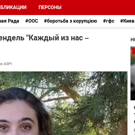
УБЛИКАЦИИ
ПЕРСОНЫ
ная Рада
#ООС
#боротьба з корупцією
#гфс
#Киев
ендель "Каждый из нас –
Н
во ASPI