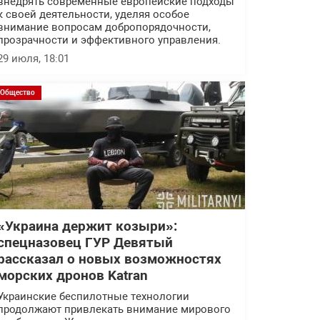
внедрять современные европейские подходы
к своей деятельности, уделяя особое
внимание вопросам добропорядочности,
прозрачности и эффективного управления.
29 июля, 18:01
Общество
«Украина держит козыри»:
спецназовец ГУР Девятый
рассказал о новых возможностях
морских дронов Katran
Украинские беспилотные технологии
продолжают привлекать внимание мирового