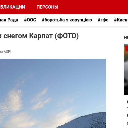
УБЛИКАЦИИ
ПЕРСОНЫ
ная Рада
#ООС
#боротьба з корупцією
#гфс
#Киев
 снегом Карпат (ФОТО)
Н
во ASPI