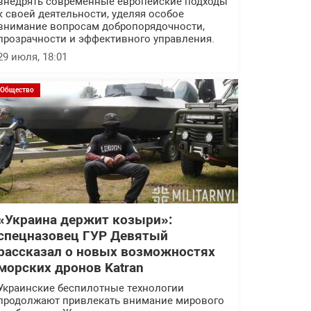
внедрять современные европейские подходы
к своей деятельности, уделяя особое
внимание вопросам добропорядочности,
прозрачности и эффективного управления.
29 июля, 18:01
Общество
«Украина держит козыри»:
спецназовец ГУР Девятый
рассказал о новых возможностях
морских дронов Katran
Украинские беспилотные технологии
продолжают привлекать внимание мирового