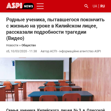
UA
RU
Родные ученика, пытавшегося покончить
с жизнью на уроке в Килийском лицее,
рассказали подробности трагедии
(Видео)
Новости
»
Общество
сб, 10/03/2020 - 11:38
Автор:
АСПІ - інформаційне агентство ASPI
#ООС
#боротьба
#гфс
#Киев
#коронавірус
з
корупцією
Семья ученика Килийского лицея №3 в Одесской