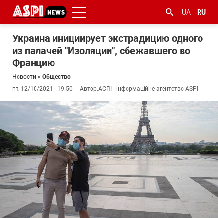
UA
RU
Украина инициирует экстрадицию одного
из палачей "Изоляции", сбежавшего во
Францию
Новости
»
Общество
пт, 12/10/2021 - 19:50
Автор:
АСПІ - інформаційне агентство ASPI
#ООС
#боротьба
#гфс
#Киев
#коронавірус
з
корупцією