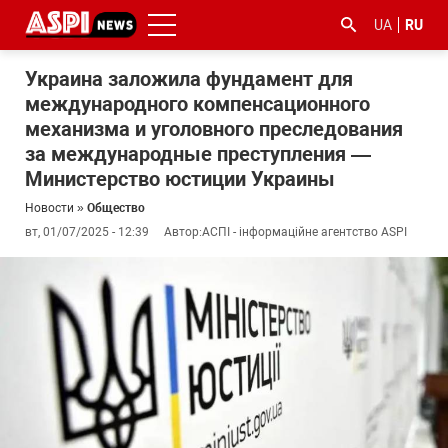
UA
RU
Украина заложила фундамент для
международного компенсационного
механизма и уголовного преследования
за международные преступления —
Министерство юстиции Украины
Новости
»
Общество
#ООС
#боротьба
#гфс
#Киев
#коронавірус
вт, 01/07/2025 - 12:39
Автор:
АСПІ - інформаційне агентство ASPI
з
корупцією