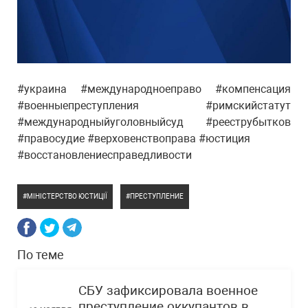
#украина #международноеправо #компенсация
#военныепреступления #римскийстатут
#международныйуголовныйсуд #рееструбытков
#правосудие #верховенствоправа #юстиция
#восстановлениесправедливости
МІНІСТЕРСТВО ЮСТИЦІЇ
ПРЕСТУПЛЕНИЕ
По теме
СБУ зафиксировала военное
преступление оккупантов в